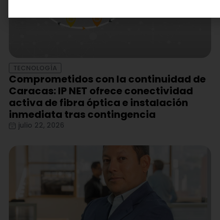
TECNOLOGÍA
Comprometidos con la continuidad de
Caracas: IP NET ofrece conectividad
activa de fibra óptica e instalación
inmediata tras contingencia
julio 22, 2026