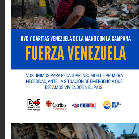
TECNOLOGÍA
La solución que devolverá la
conectividad internacional a
Venezuela, está cada vez más cerca.
Los equipos especializados a bordo del
Wave Sentinel, continúan avanzando
en la recuperación del cable submarino
de Cirion en Venezuela
julio 22, 2026