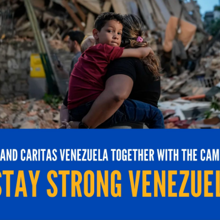
uieres ser parte de nuestras edicio
como anunciante o como autor?
HAZ CLIC AQUÍ