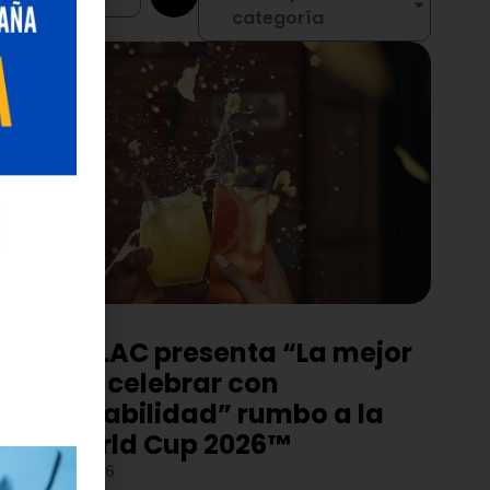
categoría
RSE
Diageo LAC presenta “La mejor
jugada: celebrar con
responsabilidad” rumbo a la
FIFA World Cup 2026™
junio 11, 2026