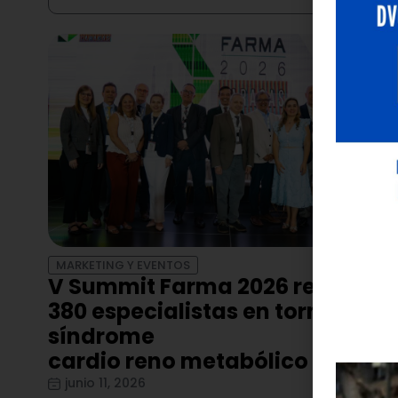
MARKETING Y EVENTOS
V Summit Farma 2026 reunió a
380 especialistas en torno al
síndrome
cardio reno metabólico
junio 11, 2026