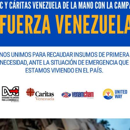
EMPRESAS
«Socios por un Día»: Marsh y
Junior Achievement Venezuela
impulsan el talento juvenil
junio 11, 2026