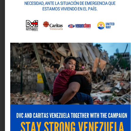
Consultoría y acompañamiento necesario para la
generación y configuración de reportes
atendiendo las necesidades del cliente.
Empoderamiento del equipo con una
capacitación en herramientas de reportería para
trabajar con total autonomía.
Finalmente, la reportería es una herramienta muy útil
para el manejo y presentación de datos que se
generan dentro de una organización ya que
proporciona información clara, relevante y precisa
sobre el desempeño de la empresa o un proceso de
negocio en particular facilitando la toma de decisiones
estratégicas.
Deja una respuesta
Tu dirección de correo electrónico no será publicada.
Los campos obligatorios están marcados con
*
Comentario
*