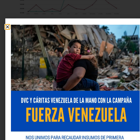
Hacer un diagnóstico y análisis de las
necesidades de reportes que se desean obtener.
Identificar la fuente de los datos que se requieren
trabajar.
Evaluar cuáles son las herramientas tecnológicas
que tiene la organización
Fomentar la capacitación de usuarios
independientes ofreciéndoles formación en
herramientas de reportería como Power BI, entre
otras.
¿Cuáles son los niveles de ayuda de una
empresa de Tecnología de Información en
el servicio de reportería?
Extracción y modelado de datos.
Diseño y creación de estructuras de datos que
permiten la extracción directa desde la fuente
para la generación de reportes.