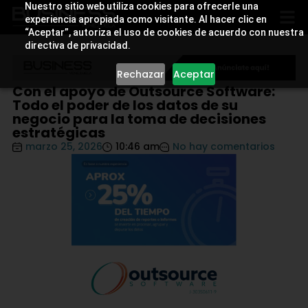
Nuestro sitio web utiliza cookies para ofrecerle una
experiencia apropiada como visitante. Al hacer clic en
“Aceptar”, autoriza el uso de cookies de acuerdo con nuestra
directiva de privacidad.
Rechazar
Aceptar
Con el apoyo de Outsource Software:
Todo el poder de los datos de su
negocio para la toma de decisiones
estratégicas
marzo 25, 2026
10:46 am
No hay comentarios