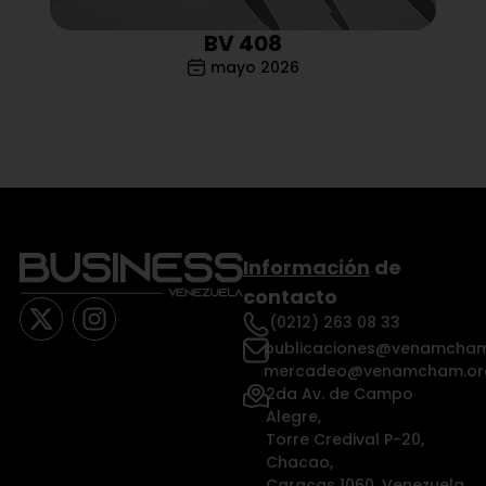
BV 408
mayo 2026
Información
de
contacto
(0212) 263 08 33
publicaciones@venamcham
mercadeo@venamcham.or
2da Av. de Campo
Alegre,
Torre Credival P-20,
Chacao,
Caracas 1060, Venezuela