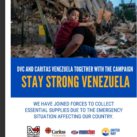
Correo electrónico
*
Web
Guarda mi nombre, correo electrónico y web en este
navegador para la próxima vez que comente.
ANTERIOR
SIGUIENTE
Alternative:
Farmatodo celebra el éxito de la primera edición de «Farmatodo Corre»
Con el apoyo de Outsource Software: Todo el poder de los datos de su negocio para la toma de decisiones estratégicas
Última revista