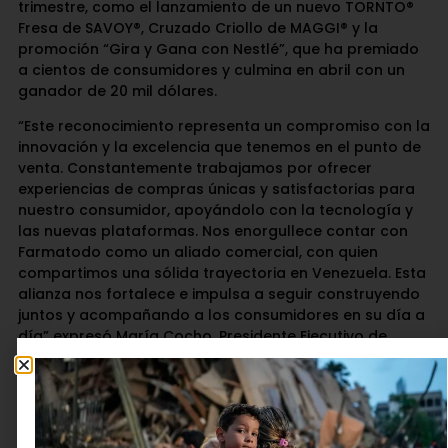
trimestre, como el lanzamiento de un nuevo TORNTO®
Fresa de SAVOY®, Cruzado Criollo de MAGGI® y la
promoción “Gira y Gana con Nestlé”, que ha premiado
a cientos de consumidores y culmina en abril con un
ganador de 20 mil dólares.
“Este reconocimiento representa un compromiso con la
innovación y la excelencia que tenemos en el punto de
venta. Constantemente trabajamos por ofrecer
experiencias de compras únicas y satisfactorias para
nuestro consumidor, apoyándolo con la tecnología y
las nuevas plataformas. Nos enorgullece contar con
Farmatodo como un aliado comercial, con quien
compartimos una sólida trayectoria en Venezuela. Esta
alianza nos fortalece e impulsa a seguir construyendo
juntos y acompañando a los consumidores en su día a
día” expresó María Cocho, Presidente Ejecutivo de
Nestlé Venezuela.
Para más información acerca de nuestras iniciativas y
productos, visita la página web oficial de Nestlé
Venezuela
www.nestle.com.ve
y sigue las redes sociales