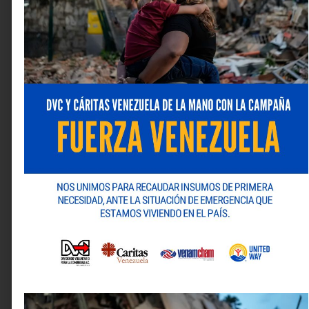
@nestlecontigo.
Deja una respuesta
Tu dirección de correo electrónico no será publicada.
Los campos obligatorios están marcados con
*
Comentario
*
Nombre
*