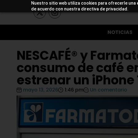
Nuestro sitio web utiliza cookies para ofrecerle una 
de acuerdo con nuestra directiva de privacidad.
NOTICIAS
NESCAFÉ® y Farmat
consumo de café e
estrenar un iPhone 
mayo 13, 2026
1:46 pm
Un comentario