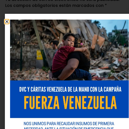
Los campos obligatorios están marcados con
*
Comentario
*
Nombre
*
Correo electrónico
*