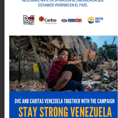
Web
Guarda mi nombre, correo electrónico y web en este
navegador para la próxima vez que comente.
ANTERIOR
SIGUIENTE
Alternative:
Couttenye & Co: Soluciones confiables en pinturas, recubrimientos y pegamentos para mercados exigentes
NESCAFÉ® y Farmatodo transforman el consumo de café en doce oportunidades de estrenar un iPhone 17 Pro Max
Última revista