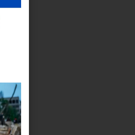
en
 de
ntos.
. Por la
d de
edio
donde los
tacando
y
 una
bieron.
Humanos y
s los