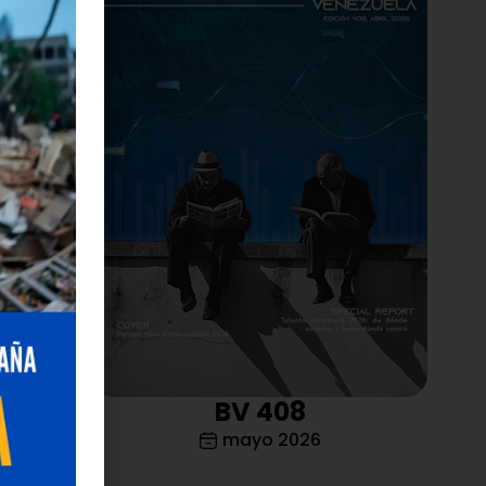
r y educar
ulac
,
endizaje a
os más
ado de este
ias.
“Es
s, ese
 cuidado,
a los
BV 408
mayo 2026
n para
os”. Para