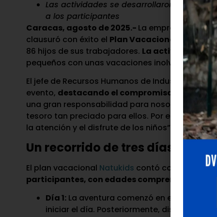
Las actividades se desarrollaron durante t
a los participantes
Caracas, agosto de 2025.-
La empresa Industri
clausuró con éxito el
Plan Vacacional Natukid
86 hijos de sus trabajadores.
La actividad, que s
pequeños con unas vacaciones inolvidables, lle
El jefe de Recursos Humanos de Industrias Maros,
evento,
destacando el compromiso de la empres
una gran responsabilidad para nosotros como Re
tesoro tan preciado para ellos. Por eso, diseñ
la atención y el disfrute de los niños”, aseguró Dí
Un recorrido de tres días lleno 
El plan vacacional
Natukids
contó con una vari
participantes, con edades comprendidas entre 
Día 1:
La aventura comenzó en el Parque del
iniciar el día. Posteriormente, disfrutaron 