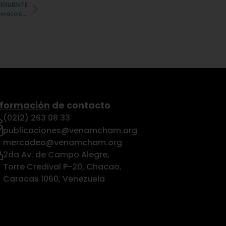
SIGUIENTE
Solsica renueva su página web con más información y vías de interacción para el mercado venezolano
nformación
de contacto
(0212) 263 08 33
publicaciones@venamcham.org
mercadeo@venamcham.org
2da Av. de Campo Alegre,
Torre Credival P-20, Chacao,
Caracas 1060, Venezuela