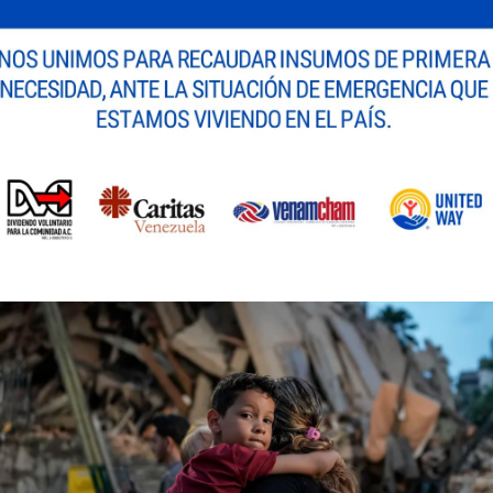
 visitaron las instalaciones de Industrias Maros, C.A. 
explorando con Noah
”, aprendieron sobre los procesos
ortancia del reciclaje y la ciencia detrás de los alime
nflatable, ubicado en el Centro Comercial Las Trinitarias
araridas de Barquisimeto, donde tuvieron la oportunida
s, aprendiendo sobre la importancia del cuidado del m
ora.
 a cabo en la Hacienda Santa Elena, una piscina privada 
omentos de esparcimiento. La jornada culminó con una
onoció el desempeño de los grupos participantes, des
a 12 años, quienes resultaron ganadores.
 garantizó a los participantes desayuno, almuerzo 
cluía una bermuda, dos franelas, un bolso, una gorra y
uctos de la marca, al igual que en el cotillón que reci
uipo de voluntarios, incluyendo personal de Recursos 
 enfermera laboral para asegurar el bienestar de todo