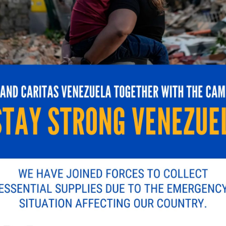
n muy positivas, destacando la excelente organización y
muy positivas por parte de los padres y los niños, qu
 ojos de los niños y el corazón de alegría nos llena de
ndo las cosas bien”, concluyó Nairo Díaz.
rtafolio de productos puede visitar su sitio web:
gram (
@natulacoficial
) y Facebook (
Natulac
).
icada.
Los campos obligatorios están marcados con
*