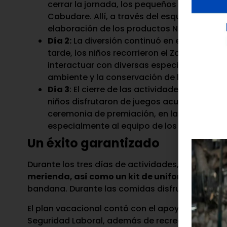
cerrar la jornada, los pequeños exploradores
Cabudare. Allí, a través del esquema “
Eco 
elaboración de los productos Natulac, la imp
Día 2:
La diversión continuó en el Mas Park i
tarde, los niños recorrieron el Zoológico B
interactuar con diversas especies animale
ambiente y la conservación de la fauna y fl
Día 3
: El cierre de las actividades se llevó
niños disfrutaron de juegos acuáticos y m
ceremonia de premiación, en la que se rec
especialmente al equipo de los niños de 9 
Un éxito garantizado
Durante los tres días de actividades,
la empresa
merienda, así como un kit de uniformes
que in
bandana. Durante las comidas disfrutaron de prod
El plan vacacional contó con el apoyo de un eq
Seguridad Laboral, además de recreadores y una