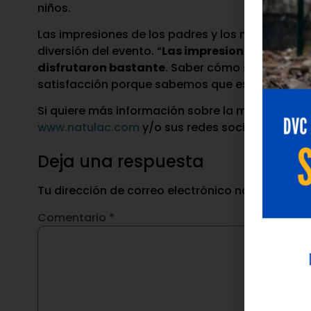
niños.
Las impresiones de los padres y los niños fuero
diversión del evento. “
Las impresiones han sido 
disfrutaron bastante
. Saber cómo se llenan los
satisfacción porque sabemos que estamos hacie
Si quiere más información sobre la marca y su po
www.natulac.com
y/o sus redes sociales: Insta
Deja una respuesta
Tu dirección de correo electrónico no será publ
Comentario
*