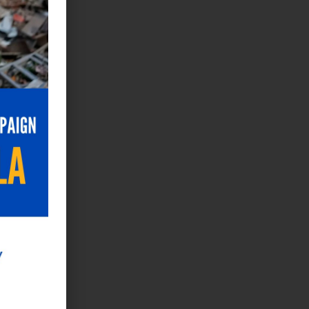
 la
ienes