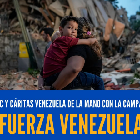
res días con una variada programación, para entretene
as Maros, C.A., productora de la reconocida marca
Nat
s
, una iniciativa que ofreció tres días de diversión y apr
e desarrolló del 11 al 13 de agosto,
buscó premiar a l
nas de aventura y conocimiento.
 C.A., Nairo Díaz, expresó su satisfacción por el result
a con el bienestar de sus colaboradores y sus famil
cursos Humanos, recibir a los hijos de los trabajadore
amos un plan vacacional muy completo que garantizó el
az.
de diversión y aprendizaje
ada programación,
pensada para entretener y educar 
los 6 y hasta los 12 años cumplidos:
 Este de Barquisimeto, donde los niños se congregaro
de una función de cine de la película animada “Tipos Mal