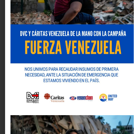
del día, los siete días de la semana, sin sustituir otros
canales de atención directa como la telefónica con
personal humano, también a través de su página web
o en sus oficinas, garantizando así diversas opciones
para el usuario.
La importancia de la planificación para tu
bienestar
La presidenta de Seguros Venezuela hizo un llamado a
la concienciación sobre la importancia de la
planificación en la adquisición de un seguro.
“El seguro
debe ser como una inversión”, recomendó Guillén
,
sugiriendo la necesidad de construir una trayectoria
aseguradora desde edades tempranas para
garantizar una cobertura efectiva a largo plazo y
enfrentar imprevistos de forma práctica y rápida sin
afectar la estabilidad familiar.
Aunque la prioridad de muchos padres es asegurar a
sus hijos, Guillén subraya la importancia de
buscar
productos que puedan amparar a todo el grupo