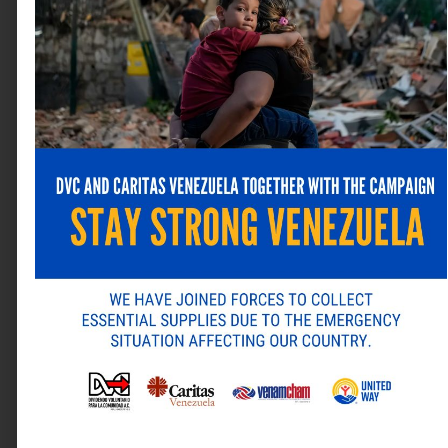
familiar,
posiblemente en distintos niveles de
cobertura, para garantizar una protección integral.
Seguros Venezuela
, con 76 años de trayectoria,
consolida esta propuesta como una herramienta útil y
accesible para quienes desean proteger su salud y la
de su familia, sin complicaciones ni demoras.
Para obtener más información, visite el sitio web de
Seguros Venezuela:
www.segurosvenezuela.com/
.
También sus redes sociales: Instagram
(
@seguros_vzla
), X (
@seguros_vzla
) y Facebook
(
Seguros Venezuela, C. A.
).
Deja una respuesta
Tu dirección de correo electrónico no será publicada.
Los campos obligatorios están marcados con
*
Comentario
*