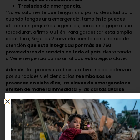
Traslados de emergencia
.
“No es solamente que tengas una póliza de salud para
cuando tengas una emergencia, también la puedes
utilizar con pequeñas urgencias, como una gripe o una
torcedura”, afirmó Guillén. Para garantizar esta amplia
cobertura, Seguros Venezuela cuenta con una red de
atención
que está integrada por más de 750
proveedores de servicio en todo el país
, destacando
a Venemergencia como un aliado estratégico clave.
Además, los procesos administrativos se caracterizan
por su rapidez y eficiencia: los
reembolsos se
procesan en siete días
, las
claves de emergencia se
emiten de manera inmediata
, y las
cartas aval se
entregan entre 24 y 48 horas
.
Para tener acceso a los productos y servicios de
Seguros Venezuela, Guillén señaló que la empresa
cuenta con c
anales de comunicación y atención
variados, además del chatbot Sofi,
un canal adicional
muy conveniente y moderno para informarse, adquirir
pólizas o solicitar atención médica o citas las 24 horas