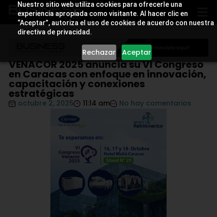
Nuestro sitio web utiliza cookies para ofrecerle una
experiencia apropiada como visitante. Al hacer clic en
“Aceptar”, autoriza el uso de cookies de acuerdo con nuestra
directiva de privacidad.
Rechazar
Aceptar
VENACOR 2025 anuncia su VI Congreso
en Caracas con enfoque en innovación,
capacitación y conexiones
estratégicas
octubre 2, 2025
11:14 am
No hay comentarios