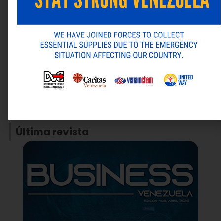
Guarda mi nombre, correo electrónico y web en este
navegador para la próxima vez que comente.
ANTERIOR
SIGUIENTE
Alternative:
XI Congreso Venezolano de Arbitraje Nacional e Internacional
Laboratorios Farma estuvo presente en el LXXI Congreso Venezolano de Pediatría
Última revista