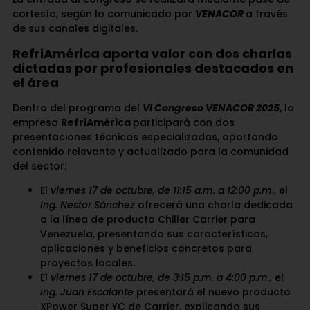
cortesía, según lo comunicado por
VENACOR
a través
de sus canales digitales.
RefriAmérica aporta valor con dos charlas
dictadas por profesionales destacado
s en
el área
Dentro del programa del
VI Congreso VENACOR 2025,
la
empresa
RefriAmérica
participará con dos
presentaciones técnicas especializadas, aportando
contenido relevante y actualizado para la comunidad
del sector:
El
viernes 17 de octubre, de 11:15 a.m. a 12:00 p.m
., el
Ing. Nestor Sánchez
ofrecerá una charla dedicada
a la línea de producto Chiller Carrier para
Venezuela, presentando sus características,
aplicaciones y beneficios concretos para
proyectos locales.
El
viernes 17 de octubre, de 3:15 p.m. a 4:00 p.m
., el
Ing. Juan Escalante
presentará el nuevo producto
XPower Super YC de Carrier, explicando sus