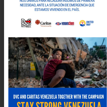
Comentario
*
Nombre
*
Correo electrónico
*
Web