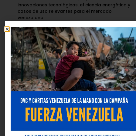
innovaciones tecnológicas, eficiencia energética y
casos de uso relevantes para el mercado
venezolano.
Estas ponencias complementan la oferta formativa del
congreso y refuerzan el compromiso de
RefriAmérica
con el desarrollo técnico del sector HVACR en
Venezuela.
Información esencial del evento
El
VI Congreso VENACOR 2025
se celebrará del
16 al 18 de
octubre de 2025
en el
Hotel Meliá Caracas
. Su objetivo
principal es ofrecer capacitación profesional, generar
espacios para el intercambio comercial y promover el
networking entre los distintos actores del sector
HVACR. La entrada será gratuita mediante pase de
cortesía con inscripción previa.
Deja una respuesta
Tu dirección de correo electrónico no será publicada.
Los campos obligatorios están marcados con
*