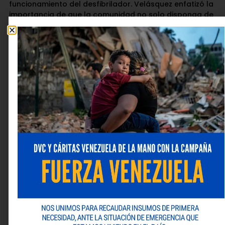
funcionamiento del desfibrilador. Velásquez enfatizó la
importancia de que la comunidad no solo disponga de
este equipo, sino que también cuente con la
capacitación necesaria para emplearlo
adecuadamente. “La educación es fundamental en la
atención de emergencias”, afirmó.
Esta alianza entre Fundación Venemergencia y la
Universidad de Carabobo no solo busca proteger y
fortalecer la salud de la comunidad universitaria, sino
que también quiere promover el trabajo conjunto para
elaborar una oferta académica para la
profesionalización de los paramédicos y primeros
respondedores de la comunidad.
Deja una respuesta
Tu dirección de correo electrónico no será publicada.
Los campos obligatorios están marcados con
*
Comentario
*