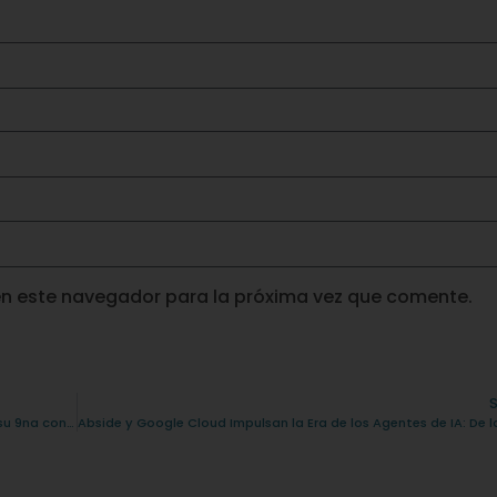
en este navegador para la próxima vez que comente.
¡Regresa el Premio Lo Mejor de Nos 2026! conoce las bases de su 9na convocatoria