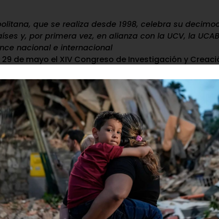
politana, que se realiza desde 1998, celebra su decimo
ses y, por primera vez, en alianza con la UCV, la UCAB
ce nacional e internacional
l 29 de mayo el XIV Congreso de Investigación y Creaci
el saber para los retos del Siglo XXI”. Por primera vez, 
as con la Universidad Central de Venezuela, la Univers
unidas por un objetivo compartido: la investigación al s
esarrollo nacional es parte central de la estrategia de 
ta edición sumamos alianzas con otras universidades e
s Venezuela», afirmó Natalia Castañón, vicerrectora 
ario que se realiza desde 1998 con el objetivo de compar
ón crítica y construir redes de colaboración académica.
ayor escala: 345 trabajos de investigación, con parti
ia, Portugal, Uruguay y Argentina. A lo largo de 3 días