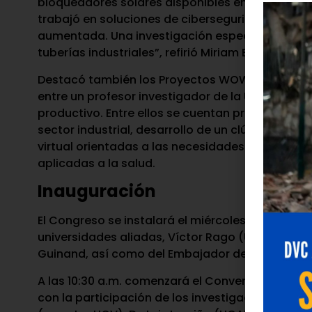
bloqueadores solares disponibles en el país; un 
trabajó en soluciones de ciberseguridad para em
aumentada. Una investigación especialmente int
tuberías industriales”, refirió Miriam Benhayon
Destacó también los Proyectos WOW, innovación 
entre un profesor investigador de la UNIMET, un
productivo. Entre ellos se cuentan proyectos de 
sector industrial, desarrollo de un clúster bio-p
virtual orientadas a las necesidades de la indus
aplicadas a la salud.
Inauguración
El Congreso se instalará el miércoles 27 de mayo
universidades aliadas, Víctor Rago (UCV), Arturo
Guinand, así como del Embajador de Francia en
A las 10:30 a.m. comenzará el Conversatorio Ina
con la participación de los investigadores Dr. Da