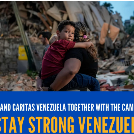
equipo interdisciplinario de derecho e ingeniería de si
presas; otro desarrolló laboratorios de física en 3D c
eresante es el uso del aloe vera para reducir tempera
, decana de Investigación y Desarrollo Académico de UNI
con propósito, iniciativas que representan un triángul
 estudiante y un producto con impacto directo en el sec
neurociencia aplicada, análisis de alternativas energét
roductivo agro-turístico y soluciones de ingeniería con 
tria nacional y desarrollo de aplicaciones y ciencia de 
 a las 9:30 a.m. con la presencia de los rectores de las
 Peraza, S.J., (UCAB) y la rectora de UNIMET, María Isab
 Venezuela, Emmanuel Pineda.
ugural
«Convergencias del Saber para los Retos del Sigl
vid Bessières (Universidad de Pau, Francia), Dr. Antonio