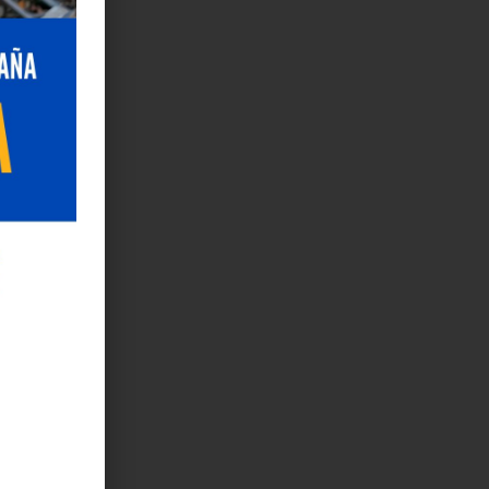
o con la
stirán
ractuar y
 necesaria
. Hay que
llo
entornos
rde,
ana de los