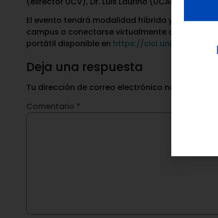
(exrector UCV), Dr. Luis Lauriño (UCAB) y el Dr. 
El evento tendrá modalidad híbrida y el acceso s
campus o conectarse virtualmente desde cualqui
portátil disponible en
https://cici.unimet.edu.ve
Deja una respuesta
Tu dirección de correo electrónico no será publ
Comentario
*