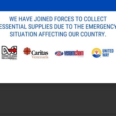
Guillermo Aveledo (UNIMET).
erá gratuito. Los interesados podrán seguir las sesione
er punto del país y del mundo a través de la agenda d
/
.
icada.
Los campos obligatorios están marcados con
*