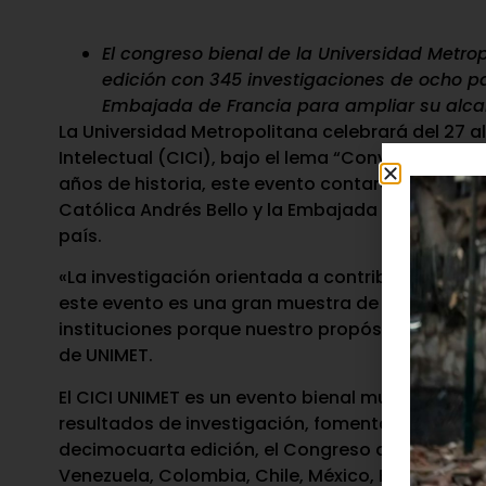
El congreso bienal de la Universidad Metro
edición con 345 investigaciones de ocho paí
Embajada de Francia para ampliar su alcan
La Universidad Metropolitana celebrará del 27 a
Intelectual (CICI), bajo el lema “Convergencias d
años de historia, este evento contará con alianz
Católica Andrés Bello y la Embajada de Francia, 
país.
«La investigación orientada a contribuir con el d
este evento es una gran muestra de ello. En es
instituciones porque nuestro propósito común e
de UNIMET.
El CICI UNIMET es un evento bienal multidisciplin
resultados de investigación, fomentar la reflexi
decimocuarta edición, el Congreso alcanza su m
Venezuela, Colombia, Chile, México, España, Franc