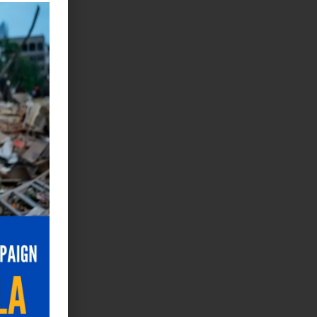
stemas
on realidad
turas en
MET.
o virtuoso
tor
icas en el
realidad
datos
el
o XXI»
,
 París