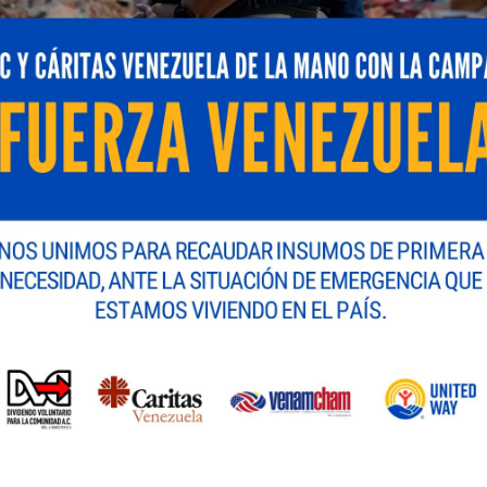
sesiones temáticas de ponencias libres.
Es una fiesta académica, muestra de nuestro compromis
or procesos de arbitraje que garantizan su calidad. Asi
dedores, empresarios e inversionistas que quieran inte
ongreso es uno de sus mayores valores: «Creemos que es
tenciarnos y resolver problemas con visiones distintas
diversas temáticas, entre ellas: biotecnología, desarro
ación; inteligencia artificial; dinámicas financieras en 
y expresión cultural, investigaciones clínicas; química ve
sarial y economía circular.
ión directa en el sector productivo y en la vida cotidi
 de ingeniería química sobre la efectividad de los