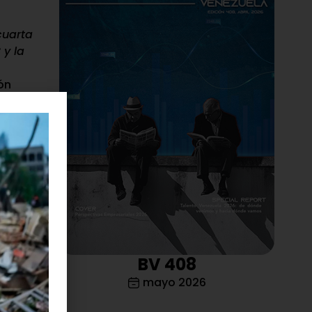
cuarta
 y la
ón
en sus 28
idad
ervicio del
la UNIMET y
académica
tir
BV 408
 En esta
mayo 2026
cipantes de
 se