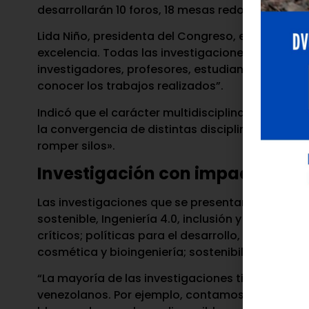
desarrollarán 10 foros, 18 mesas redondas y 30 
Lida Niño, presidenta del Congreso, expresó: «
excelencia. Todas las investigaciones pasaron p
investigadores, profesores, estudiantes, empren
conocer los trabajos realizados”.
Indicó que el carácter multidisciplinario del C
la convergencia de distintas disciplinas para po
romper silos».
Investigación con impacto real
Las investigaciones que se presentarán abarcan 
sostenible, Ingeniería 4.0, inclusión y neuroeduc
críticos; políticas para el desarrollo, literatura 
cosmética y bioingeniería; sostenibilidad empre
“La mayoría de las investigaciones tienen aplicac
venezolanos. Por ejemplo, contamos con trabajos