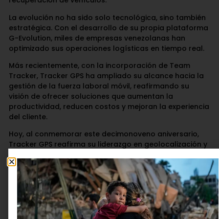
recuperación de vehículos.
La evolución no ha sido solo tecnológica, sino también
estratégica. Con el desarrollo de su propia plataforma
G-Evolution, miles de empresas venezolanas han
optimizado sus operaciones logísticas en tiempo real.
Más recientemente, con la incorporación de Team
Tracker, Tracker GPS ha ampliado su alcance hacia la
gestión de la fuerza laboral móvil, reafirmando su
visión de ofrecer soluciones que aumentan la
productividad, reducen costos y mejoran la experiencia
del cliente.
Hoy, al conmemorar este decimonoveno aniversario,
Tracker GPS reafirma su liderazgo en geolocalización y
telemática.
Puedes encontrar más información sobre Tracker GPS
en la página web https://www.trackergps.com/ e
Instagram @trackergps.
Deja una respuesta