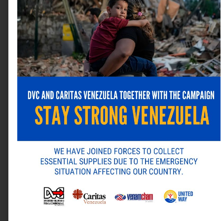
Web
Guarda mi nombre, correo electrónico y web en este
navegador para la próxima vez que comente.
ANTERIOR
SIGUIENTE
Alternative:
FARO FARMACÉUTICO: La producción local aporta 84,93% del crecimiento del mercado farmacéutico venezolano de enero a julio
Convocatoria: 6ta. Edición del Anuario Venezolano de Arbitraje Nacional e Internacional
Última revista