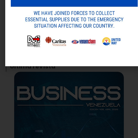
Guarda mi nombre, correo electrónico y web en este
navegador para la próxima vez que comente.
ANTERIOR
SIGUIENTE
Alternative:
¡Así se vivió la software Week By Novumideas 2da edición!
Mastercard presenta nuevas herramientas y asociaciones para impulsar el comercio inteligente y seguro de Agentic
Última revista