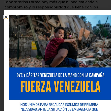
Laboratorios Farma hoy más que nunca entiende el
compromiso y la responsabilidad que tiene con los
venezolanos y mantiene firme su propósito de ser una
organización que día a día trabaja con mística,
compromiso y profesionalismo para ofrecer salud y
bienestar.
Si quieres conocer más información de los productos y
novedades del laboratorio ingresa a su página web
www.laboratoriosfarma.com
o síguelos por sus redes
sociales: Instagram: @
Laboratoriosfarma
| Facebook:
Laboratorios Farma
| Twitter:
@LabFarma_ve
| LinkedIn:
Laboratorios Farma
| YouTube:
Laboratorios Farma
.
¡Laboratorios Farma, cuidándote muy de cerca!
Deja una respuesta
Tu dirección de correo electrónico no será publicada.
Los campos obligatorios están marcados con
*
Comentario
*