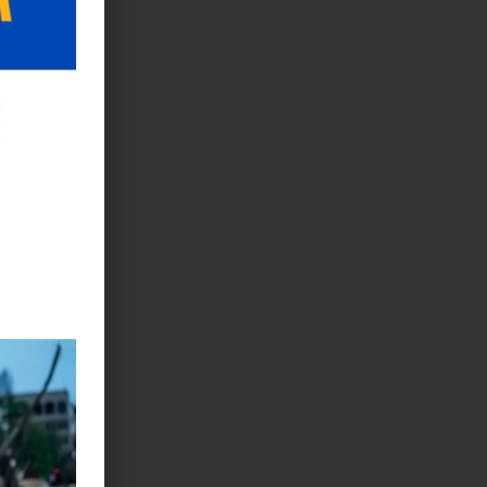
iempos de
 S/4HANA
mó
Luz
 y
ncia
te y