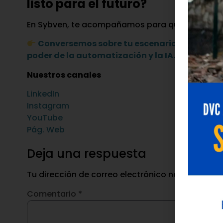
listo para el futuro?
En Sybven, te acompañamos para que migrar a SA
Conversemos sobre tu escenario y descubr
poder de la automatización y la IA.
Nuestros canales
LinkedIn
Instagram
YouTube
Pág. Web
Deja una respuesta
Tu dirección de correo electrónico no será publ
Comentario
*