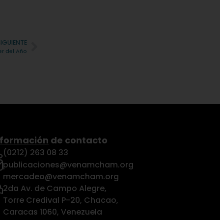
SIGUIENTE
r del Año
nformación
de contacto
(0212) 263 08 33
publicaciones@venamcham.org
mercadeo@venamcham.org
2da Av. de Campo Alegre,
Torre Credival P-20, Chacao,
Caracas 1060, Venezuela