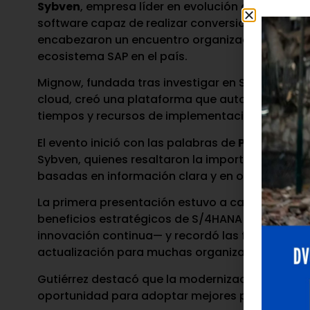
Sybven
, empresa líder en evolución digital en L
software capaz de realizar conversiones automát
encabezaron un encuentro organizado junto a
A
ecosistema SAP en el país.
Mignow, fundada tras investigar en Silicon Valle
cloud, creó una plataforma que automatiza la co
tiempos y recursos de implementación de forma 
El evento inició con las palabras de
Pedro Rome
Sybven, quienes resaltaron la importancia de ab
basadas en información clara y en opciones rea
La primera presentación estuvo a cargo de
Dama
beneficios estratégicos de S/4HANA —simplifica
innovación continua— y recordó las fechas clave
actualización para muchas organizaciones.
Gutiérrez destacó que la modernización no deb
oportunidad para adoptar mejores prácticas y re