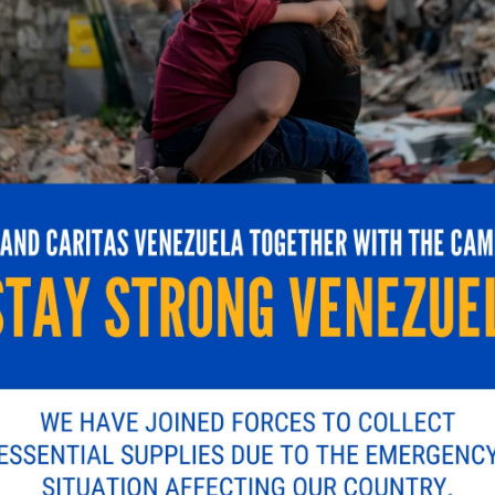
P S/4HANA sea simple, rápida y sin perder valor.
e cómo podemos acelerar tu migración 5X más rápido
icada.
Los campos obligatorios están marcados con
*