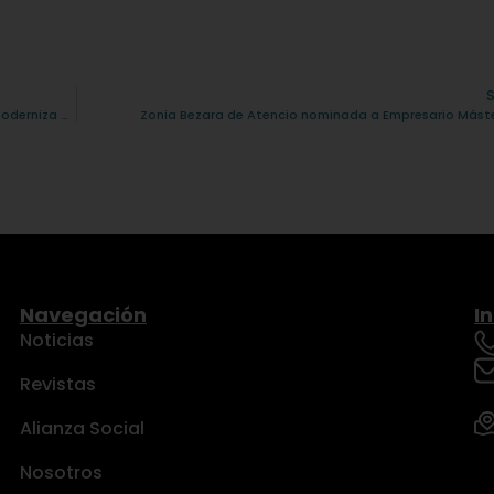
Emprender en 2026 exige innovación: Flety y la logística que moderniza procesos
Zonia Bezara de Atencio nominada a Empresario Máste
Navegación
I
Noticias
Revistas
Alianza Social
Nosotros