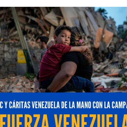
atinoamérica, y
Mignow
, la primera empresa en desarrol
icas de SAP ECC a SAP S/4HANA mediante inteligencia a
SUG Venezuela
para abordar los desafíos actuales de
y y Canadá las tecnologías de IA,
deep learning
y arqui
nversión y actualización continua de SAP, permitiendo
significativa.
ro
, presidente de ASUG Venezuela, y
Magdalena De Lu
rir espacios que faciliten la toma de decisiones tecno
les para las empresas del país.
lys Gutiérrez
, SAP Brand Manager de Sybven, quien ex
ción del modelo de datos, analítica integrada, automa
 del fin de soporte de SAP ECC, que marcan la urgenci
e verse como un simple cambio de versión, sino como 
ducir desarrollos heredados que limitan la innovación