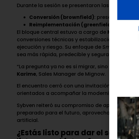
Durante la sesión se presentaron las dos ruta
Conversión (brownfield)
: preserva histori
Reimplementación (greenfield)
: permite
El bloque central estuvo a cargo de
Mignow
, q
conversiones técnicas y estabilización mediante
ejecución y riesgo. Su enfoque de
Smart Convers
sea más rápida, predecible y segura.
“La pregunta ya no es si migrar, sino cómo hace
Karime
, Sales Manager de Mignow.
El encuentro cerró con una invitación de ASUG V
orientados a acompañar la modernización tecno
Sybven reiteró su compromiso de apoyar a las e
preparado para el futuro, aprovechando modelo
artificial.
¿Estás listo para dar el salto ha