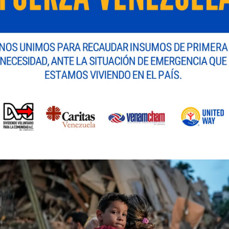
s más comunes para avanzar hacia S/4HANA:
al y personalizaciones.
 rediseñar procesos y adoptar estándares desde cero.
ue mostró cómo su tecnología acelera evaluaciones,
 automatización e inteligencia artificial, reduciendo t
ion
está diseñado para hacer que la transición hacia
rlo de forma eficiente y enfocada en innovación”, afir
enezuela a continuar participando en futuros espacios
lógica del mercado local.
mpresas en su transición hacia un ERP más ágil, seguro
s acelerados que combinan automatización e intelige
cia un ERP más ágil, seguro, inteligen