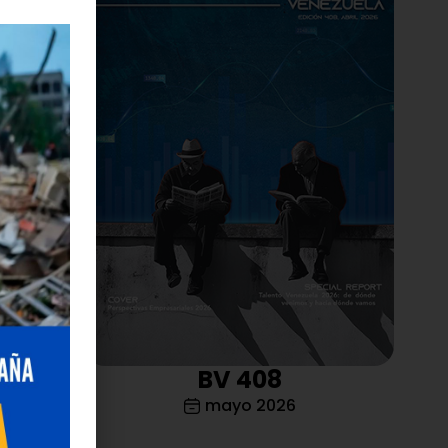
lar un
rtificial,
l
tecturas
 reducir
ca
, CEO de
lógicas
plicó los
tización e
a de
BV 408
una
mayo 2026
.