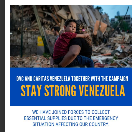
Corporación Solsica
.
Deja una respuesta
Tu dirección de correo electrónico no será publicada.
Los campos obligatorios están marcados con
*
Comentario
*
Nombre
*