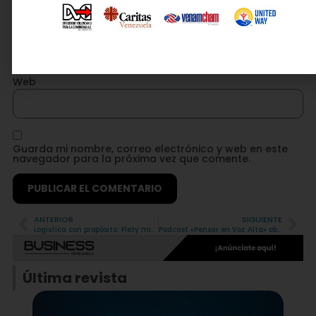
Correo electrónico
*
Web
Guarda mi nombre, correo electrónico y web en este
navegador para la próxima vez que comente.
ANTERIOR
SIGUIENTE
Alternative:
Logística con propósito: Flety mide el impacto ambiental de cada uno de tus viajes
Podcast «Pensar en Voz Alta» obtiene oro en los Hermes Creative Awards 2026
Última revista