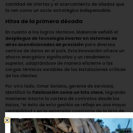
cantidad de ofertas y el acercamiento de aliados que
la ven como un socio estratégico indispensable.
Hitos de la primera década
En cuanto a los logros técnicos, Makencie señaló el
despliegue de tecnología
inverter
en sistemas de
aires acondicionados de precisión
para diversos
centros de datos en el país. Esta innovación ofrece un
ahorro energético significativo y un rendimiento
superior, adaptándose de manera eficiente a las
cargas térmicas variables de las instalaciones críticas
de los clientes.
Por otro lado, Omar Soriano, gerente de servicios,
identificó la
fidelización como un hito clave
, logrando
mantener intacta la cartera de contratos desde los
inicios, “el éxito de esta gestión se refleja en una mayor
rentabilidad y en la expansión constante de la lista de
empresas que confían plenamente en la capacidad de
respuesta de Solsica”.