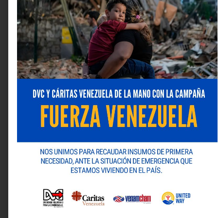
Por su parte, Rivas recalcó que “cada proyecto exitoso
representa un logro importante porque demuestra la
solidez de la compañía como el principal referente
nacional en tecnología”.
Los próximos años
Atance comentó que el objetivo para los próximos
años es
mantenerse a la vanguardia tecnológica
mediante la incorporación de nuevas representaciones
y productos. Además,
se proyecta una expansión
estratégica hacia el sector petrolero
, en el cual ya
han tenido amplia experiencia en los tiempos de
Emerson Network Power, mientras continúan
fortaleciendo el soporte en áreas clave que brindan al
resto de los sectores en Venezuela como
telecomunicaciones, banca, salud, alimentación e
industria, entre otros.
Para obtener más información, se puede visitar el sitio
web de
Corporación Solsica
:
www.solsica.com/
o
también seguirlos en sus cuentas de Instagram,
@corporacionsolsica
; X,
@CorpSolsica
; y Facebook,