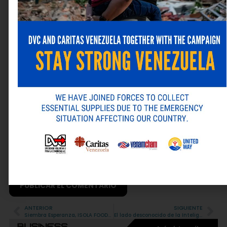
Nombre
*
Correo electrónico
*
Web
Guarda mi nombre, correo electrónico y web en este
navegador para la próxima vez que comente.
ANTERIOR
SIGUIENTE
Alternative:
Siembra Esperanza, ISOLA FOODS, OSOLE y El DVC certificarán agricultores de tomate en el estado Anzoátegui
El lado desconocido de la Inteligencia Artificial: el hambre energética que desafía a las empresas venezolanas