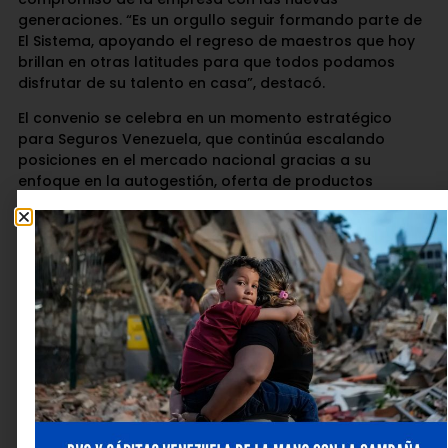
generaciones. “Es un orgullo seguir formando parte de
El Sistema, apoyando el regreso de maestros que hoy
brillan en otras latitudes para que todos podamos
disfrutar de su talento en casa”, destacó.
El convenio se celebra en un momento estratégico
para Seguros Venezuela, que continúa escalando
posiciones en el mercado nacional gracias a su
enfoque en la autogestión, oferta de productos
necesarios para la sociedad venezolana y la cercanía
con sus aliados. Con esta alianza, la aseguradora
reafirma que su eslogan
«Somos compañía»
se
traduce en hechos tangibles que impactan
positivamente en el arte, la cultura y la salud de los
venezolanos.
Para cerrar el evento, los presentes disfrutaron de una
muestra musical, interpretada por jóvenes miembros
de El Sistema, reafirmando que la unión entre la
protección y el arte es la mejor melodía para el
desarrollo de Venezuela.