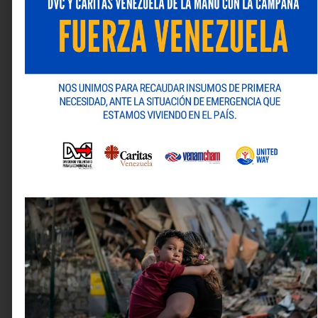
Para obtener más información sobre los planes y
alianzas, visite el sitio web de Seguros Venezuela:
www.segurosvenezuela.com
. También sus redes
sociales: Instagram (
@seguros_vzla
), X
(
@seguros_vzla
) y Facebook (
Seguros Venezuela, C.
A.
).
Deja una respuesta
Tu dirección de correo electrónico no será publicada.
Los campos obligatorios están marcados con
*
Comentario
*