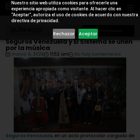
Nuestro sitio web utiliza cookies para ofrecerle una
experiencia apropiada como visitante. Al hacer clic en
“Aceptar”, autoriza el uso de cookies de acuerdo con nuestra
directiva de privacidad.
Rechazar
Aceptar
Seguros Venezuela y El Sistema se unen
por la música
marzo 4, 2026
11:52 am
No hay comentarios
Seguros Venezuela
, en un acto protocolar cargado de