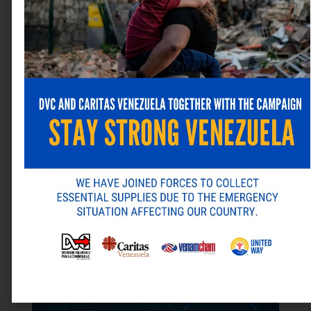
Guarda mi nombre, correo electrónico y web en este
navegador para la próxima vez que comente.
ANTERIOR
SIGUIENTE
Alternative:
Menos papel, más planeta. Efectos positivos de la facturación digital en Laboratorios Farma
FE DE ERRATA – Aclaratoria sobre categoría de Partner de Google
Última revista