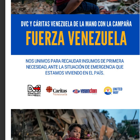
Comentario
*
Nombre
*
Correo electrónico
*
Web