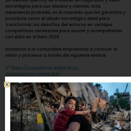
de Gestión que hoy se traducen en seguridad y visión
estratégica para sus aliados y clientes. Esta
experiencia probada, es el respaldo que los garantiza y
posiciona como el aliado estratégico ideal para
transformar los desafíos del entorno en ventajas
competitivas necesarias para asumir y acompañarles
con éxito en el Reto 2026.
Invitamos a la comunidad empresarial a conocer la
visión y procesos a través del siguiente enlace:
https://consultoria-integral-rs-
asociados.my.canva.site/
RS & Asociados, su aliado de confianza, su alianza
inteligente.
Deja una respuesta
Tu dirección de correo electrónico no será publicada.
Los campos obligatorios están marcados con
*