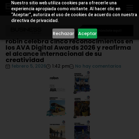
Nuestro sitio web utiliza cookies para ofrecerle una
experiencia apropiada como visitante. Al hacer clic en
“Aceptar”, autoriza el uso de cookies de acuerdo con nuestra
directiva de privacidad.
Rechazar
Aceptar
robin celebra cinco reconocimientos en
los AVA Digital Awards 2026 y reafirma
el alcance internacional de su
creatividad
febrero 5, 2026
1:42 pm
No hay comentarios