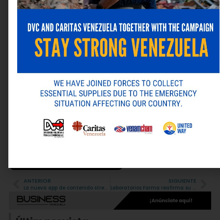
Nombre
*
Correo electrónico
*
Web
Guarda mi nombre, correo electrónico y web en este
navegador para la próxima vez que comente.
ANTERIOR
SIGUIENTE
Alternative:
La nueva app de contenido streaming Movistar GO está disponible en el mercado venezolano
Laboratorios Farma reafirma su compromiso con el cuidado y bienestar femenino