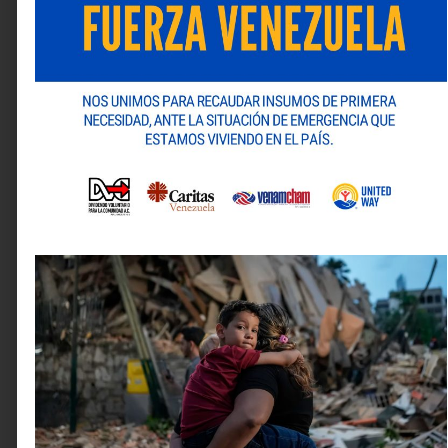
Para robin, este hito reafirma la convicción de que
cuando la creatividad se construye desde la cultura,
con sensibilidad y excelencia en la ejecución, no sólo
conecta aquí, sino que también inspira afuera.
Deja una respuesta
Tu dirección de correo electrónico no será publicada.
Los campos obligatorios están marcados con
*
Comentario
*