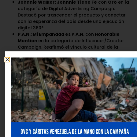
Johnnie Walker: Johnnie Tiene Fe
con
Oro
en la
categoría de Digital Advertising Campaign.
Destacó por trascender el producto y conectar
con la esperanza del país desde una ejecución
digital 360°.
P.A.N.: Mi Empanada es P.A.N.
con
Honorable
Mention
en la categoría de Influencer/Creator
Campaign. Reafirmó el vínculo cultural de la
marca con la empanada venezolana mediante
una estrategia de creadores y activaciones de
alto impacto.
Estos cinco reconocimientos son reflejo del trabajo
colaborativo de equipos multidisciplinarios y de la
confianza de las marcas que apuestan por ideas
valientes, relevantes y estratégicamente sólidas.
Estos
logros son posibles gracias al trabajo en conjunto
con PepsiCo Venezuela de Empresas Polar, Alimentos
Polar y Diageo Venezuela
, aliados clave en la
construcción de campañas que conectan
auténticamente con las audiencias y elevan el
estándar creativo de la industria.