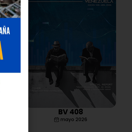
e la
ro de
s órganos y
l estatus
cial para
dica de
llos en
mporales o
ma de
BV 408
nto
acción por
mayo 2026