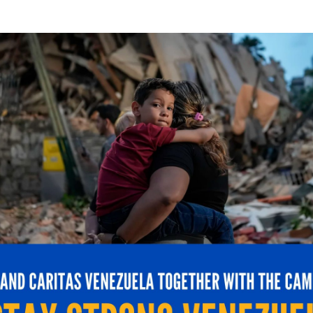
o para garantizar seguridad jurídica y oponibilidad fren
arse con el marco regulatorio previo de SUDEBIP sobre
andamiaje normativo que facilita futuros procesos or
/lega.law/providencia-sobre-activos-propiedad-
o-
rivatizaciones/
icada.
Los campos obligatorios están marcados con
*