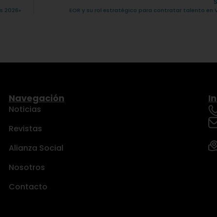
as 2026»
EOR y su rol estratégico para contratar talento en
Navegación
I
Noticias
Revistas
Alianza Social
Nosotros
Contacto