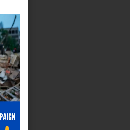
te a
denados de