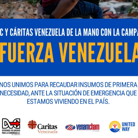
 de inversión su análisis sobre la
Providencia N.° 023 d
 publicada en la
Gaceta Oficial N.° 43.306 del 29 de ene
nóstico y saneamiento de los bienes inmuebles
de lo
socio de LEĜA
— destaca que la medida busca aclarar e
les o bajo administración del Estado, y subraya su
poten
 extranjeros
, al ordenar la puesta al día registral y jurí
abarcará tanto
bienes propiedad del Estado
como aque
 inmuebles sujetos a expropiaciones u ocupaciones te
n saneamiento
y registrarlos correctamente en el Siste
cos.
iones, trámites y mejoras
para asegurar el cumplimie
tes a levantar informes con diagnósticos y planes de 
l, administrativo y técnico (arts. 7, 8 y 9), incluida la