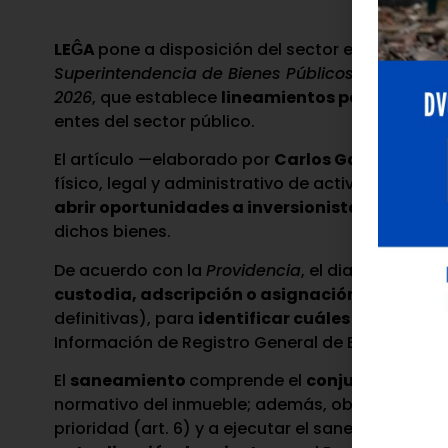
LEĜA
pone a disposición del sector empresarial y
Superintendencia de Bienes Públicos
(SUDEBIP),
2026
, que establece
lineamientos para el diag
entes del sector público.
El artículo —elaborado por
Carlos García Soto
,
físico, legal y administrativo de activos estata
abrir oportunidades a inversionistas locales y
dichos bienes.
De acuerdo con la
Providencia
, el diagnóstico 
custodia, adscripción o asignación
(incluidos
definitivas), para
identificar cuáles requiere
Información de Registro General de Bienes Públi
El
saneamiento
comprende el
conjunto de acc
normativo del inmueble; además, obliga a los en
prioridad (art. 6) y a ejecutar el saneamiento lega