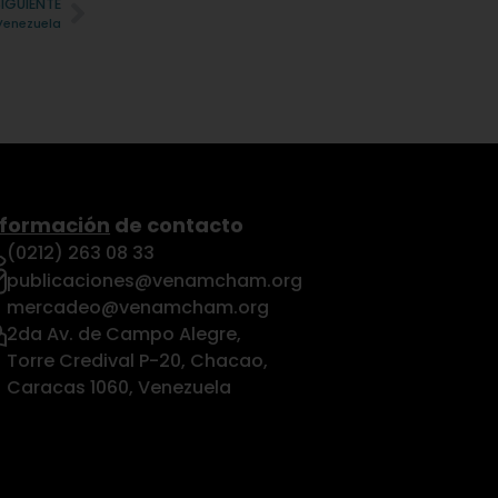
SIGUIENTE
 Venezuela
nformación
de contacto
(0212) 263 08 33
publicaciones@venamcham.org
mercadeo@venamcham.org
2da Av. de Campo Alegre,
Torre Credival P-20, Chacao,
Caracas 1060, Venezuela