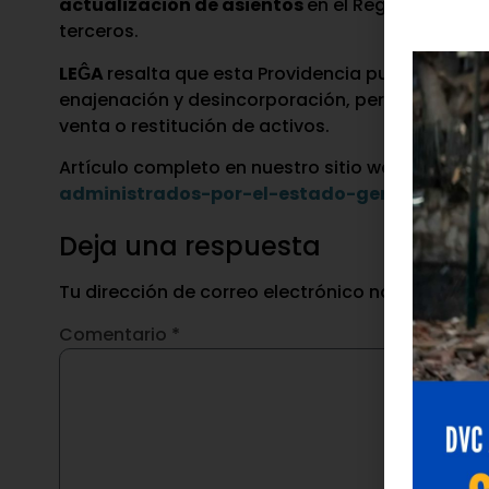
actualización de asientos
en el Registro Públic
terceros.
LEĜA
resalta que esta Providencia puede articul
enajenación y desincorporación, perfilando un 
venta o restitución de activos.
Artículo completo en nuestro sitio web:
https:/
administrados-por-el-estado-germen-de-
p
Deja una respuesta
Tu dirección de correo electrónico no será publ
Comentario
*