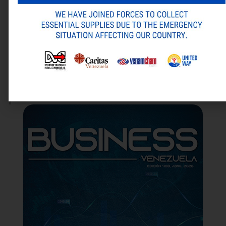
Guarda mi nombre, correo electrónico y web en este
navegador para la próxima vez que comente.
ANTERIOR
SIGUIENTE
Alternative:
Banco Exterior se consolida a través de su transformación definitiva
Laboratorios FARMA participó en el Foro de Inteligencia Artificial Estratégica 2025
Última revista