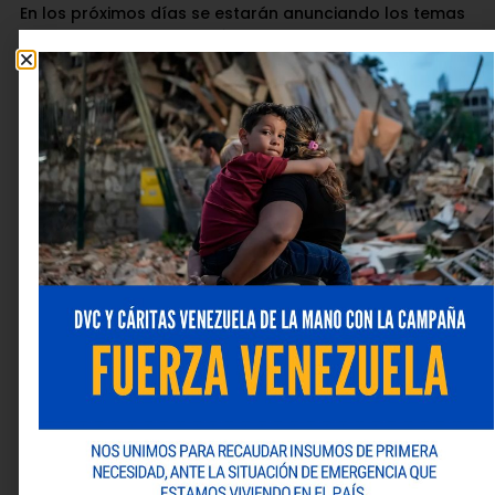
En los próximos días se estarán anunciando los temas
y ponentes que se estarán analizando durante el
evento.
Un comentario
26 enero, 2026 a las 3:40 pm
Elimduy
dice:
Deseo informacion
Responder
Deja una respuesta
Tu dirección de correo electrónico no será publicada.
Los campos obligatorios están marcados con
*
Comentario
*