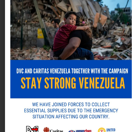
Correo electrónico
*
Web
Guarda mi nombre, correo electrónico y web en este
navegador para la próxima vez que comente.
ANTERIOR
SIGUIENTE
Alternative:
Banesco presentó su Informe de Responsabilidad Social 2024 validado por el Global Reporting Initiative
Venemergencia inauguró séptimo Urgent Care de Venezuela en Maracay
Última revista