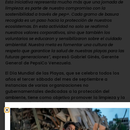
Esta iniciativa representa mucho más que una jornada de
limpieza: es parte de nuestro compromiso con la
sostenibilidad a través de pep+. Cada gramo de basura
recogida es un paso hacia la protección de nuestros
ecosistemas. En esta actividad no solo se reafirmó
nuestros valores corporativos, sino que también los
voluntarios se educaron y sensibilizaron sobre el cuidado
ambiental. Nuestra meta es fomentar una cultura de
respeto que garantice la salud de nuestras playas para las
futuras generaciones”,
expresó Gabriel Ginés, Gerente
General de PepsiCo Venezuela.
El Día Mundial de las Playas, que se celebra todos los
años el tercer sábado del mes de septiembre a
instancias de varias organizaciones no
gubernamentales dedicadas a la protección del
ambiente, tiene como objetivo promover la limpieza y la
conservación de las costas y los ecosistemas marinos,
combatir la contaminación de ríos, lagos y océanos y
promover la educación ambiental y la participación de
las comunidades. PepsiCo Venezuela celebra y valora
el voluntariado corporativo, como motor de cambio