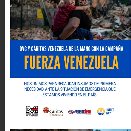
para generar un impacto positivo en la sociedad, y por
eso se suma a este tipo de iniciativas.
Deja una respuesta
Tu dirección de correo electrónico no será publicada.
Los campos obligatorios están marcados con
*
Comentario
*
Nombre
*