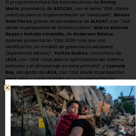
El programa incluirá las intervenciones de
Gretsy
Marin
, presidenta de
ASOCAV
, con el tema “
OEA: claves
prácticas para su implementación en Venezuela
”;
Moisés
Solís Flores
, primer vicepresidente de
ALACAT
, con “
OEA
desde la perspectiva de América Latina
”;
Marco Antonio
Reyes
y
Natalia Jaramillo
, de
Andersen México
,
quienes presentarán “
OEA 2026: más que una
certificación, un modelo de gobernanza aduanera
(Experiencia México)
”;
Yelitza Suárez
, consultora de
LEĜA
, con “
OEA: clave para la optimización del sistema
portuario y el almacenaje en zona primaria
”; y
Luzmely
Rey
, abogada de
LEĜA
, con “
OEA desde la perspectiva
legal: retos y oportunidades en su implementación
”.
Para participar solo
debe registrarse
sin ningún costo
en:
https://zc.vg/14JZ7
Deja una respuesta
Tu dirección de correo electrónico no será publicada.
Los campos obligatorios están marcados con
*