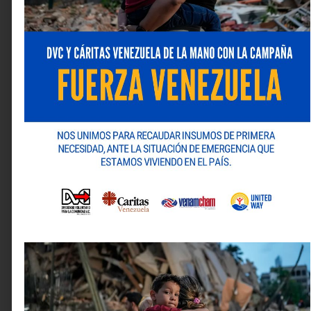
Comentario
*
Nombre
*
Correo electrónico
*
Web