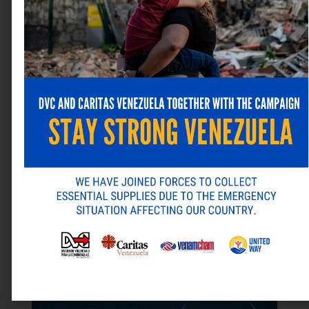
Guarda mi nombre, correo electrónico y web en este
navegador para la próxima vez que comente.
ANTERIOR
SIGUIENTE
Alternative:
El arte de inspirar: Muebles Bima celebra 32 años en el corazón de los hogares y espacios de trabajo de los venezolanos
La era de la «Empresa Autónoma»: ABSIDE revoluciona la Gestión del Talento Humano con Inteligencia Artificial nativa
Última revista