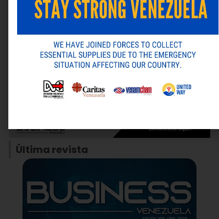
Web
Guarda mi nombre, correo electrónico y web en este
navegador para la próxima vez que comente.
ANTERIOR
SIGUIENTE
Alternative:
El Concurso de Poesía Joven Rafael Cadenas 2026 cerró su convocatoria con 203 poemas recibidos
Mercantil conmemora el Día Mundial del Ambiente con acciones sostenibles de alto impacto
Última revista