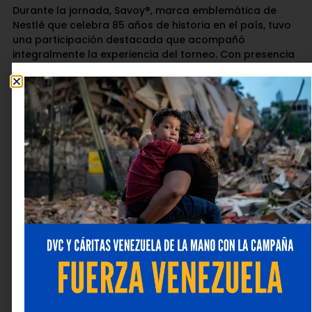
Durante la jornada, Savoy®, marca emblemática de
Nestlé que celebra 85 años de historia en el país, tuvo
una participación destacada que acompañó
integralmente la experiencia del torneo. Con presencia
en distintos espacios, la marca ofreció degustaciones
de su portafolio de confites, activaciones para los
jugadores y asistentes, así como premios especiales,
consolidando un ambiente cercano, auténtico y
profundamente vinculado a la tradición venezolana.
Con iniciativas como esta, Nestlé continúa
fortaleciendo alianzas que generan oportunidades
reales para las nuevas generaciones, apostando por la
educación como eje fundamental para el desarrollo
sostenible, la inclusión y desarrollo del país.
Para más información sobre las iniciativas de Nestlé
Venezuela visita la página web
www.nestlé.com.ve
y
sigue las redes sociales @nestlecontigo.
Deja una respuesta