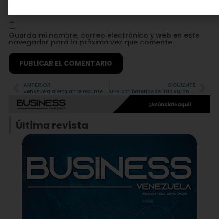
Guarda mi nombre, correo electrónico y web en este
navegador para la próxima vez que comente.
ANTERIOR
SIGUIENTE
Alternative:
Venezuela alerta ante repunte de casos respiratorios y nueva variante de COVID-19
UPS con baterías de litio duran hasta tres veces más que las de plomo
Última revista