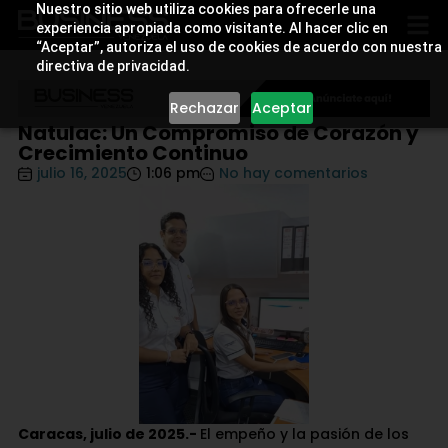
Nuestro sitio web utiliza cookies para ofrecerle una
experiencia apropiada como visitante. Al hacer clic en
“Aceptar”, autoriza el uso de cookies de acuerdo con nuestra
directiva de privacidad.
Rechazar
Aceptar
Natulac: Un Compromiso de Corazón y
Crecimiento Continuo
julio 16, 2025
1:06 pm
No hay comentarios
Caracas, julio de 2025.-
El empeño y la pasión de los