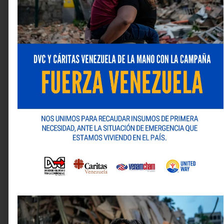
permitido fortalecer sus habilidades de análisis crítico.
Su mayor deseo es que la compañía “mantenga su
posición de mercado y alta calidad en el futuro, y siga
apoyando a las familias venezolanas”.
Un Futuro de Crecimiento y Éxito
En su avance diario, Natulac reafirma su compromiso
con la calidad, la innovación y el crecimiento continuo.
La dedicación y pasión que sus colaboradores ponen
día a día en su desempeño son pilares fundamentales
de su éxito.
Si quiere más información sobre la marca y su
portafolio de productos puede visitar su sitio web:
www.natulac.com
y/o sus redes sociales: Instagram
(
@natulacoficial
) y Facebook (
Natulac
).
Deja una respuesta
Tu dirección de correo electrónico no será publicada.
Los campos obligatorios están marcados con
*