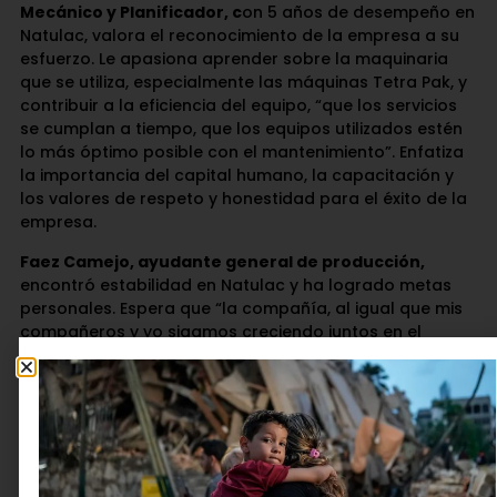
Mecánico y Planificador, c
on 5 años de desempeño en
Natulac, valora el reconocimiento de la empresa a su
esfuerzo. Le apasiona aprender sobre la maquinaria
que se utiliza, especialmente las máquinas Tetra Pak, y
contribuir a la eficiencia del equipo, “que los servicios
se cumplan a tiempo, que los equipos utilizados estén
lo más óptimo posible con el mantenimiento”. Enfatiza
la importancia del capital humano, la capacitación y
los valores de respeto y honestidad para el éxito de la
empresa.
Faez Camejo, ayudante general de producción,
encontró estabilidad en Natulac y ha logrado metas
personales. Espera que “la compañía, al igual que mis
compañeros y yo sigamos creciendo juntos en el
futuro”.
La ingeniera industrial y analista de calidad, Viviana
Armas,
se siente motivada por la reputación de
Natulac, su entorno laboral y sus prácticas industriales.
Destaca su crecimiento personal y profesional en 4
años de desempeño en la empresa, lo que le ha