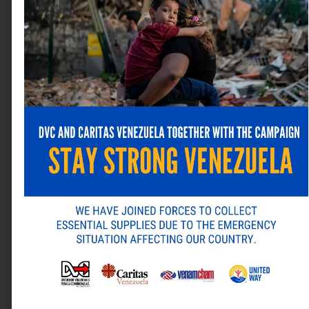
Comentario
*
Nombre
*
Correo electrónico
*
Web