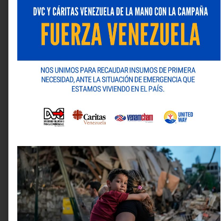
constante es una muestra del valor que la marca
otorga a su entorno, buscando soluciones para las
problemáticas que enfrentan sus vecinos.
Si quiere más información sobre la marca y su
portafolio de productos puede visitar su sitio web:
www.natulac.com
y/o sus redes sociales: Instagram
(
@natulacoficial
) y Facebook (
Natulac
).
Deja una respuesta
Tu dirección de correo electrónico no será publicada.
Los campos obligatorios están marcados con
*
Comentario
*