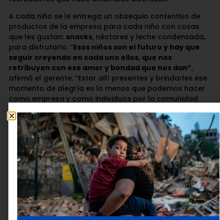
A cada niño se le entrega un obsequio contentivo de
productos de la empresa para cada niño con cosas
que les gustan:
snacks
, néctares y leche condensada,
para disfrutarlo. “
Esos niños son el futuro y hay que
seguir creyendo en cada uno ellos, que nos
retribuyen con ese amor y bondad que nos dan”
,
afirmó el gerente. “Estar allí presentes y brindarles ese
momento de alegría es lo menos que podemos hacer
como empresa y como individuos por la comunidad
que está cercana a nuestra empresa, la cual presenta
muchas necesidades complejas”, indicó Díaz.
Díaz destacó el apoyo continuo a las necesidades de
la comunidad, que enfrenta desafíos en el acceso a
servicios. Natulac ha brindado apoyo con donaciones
de abrazaderas para tuberías que están adquiriendo y
pipas para el almacenamiento de agua (150 pipas
entregadas recientemente).
También están colaborando con 8 reflectores de luz
para la iluminación de vías públicas. Este apoyo