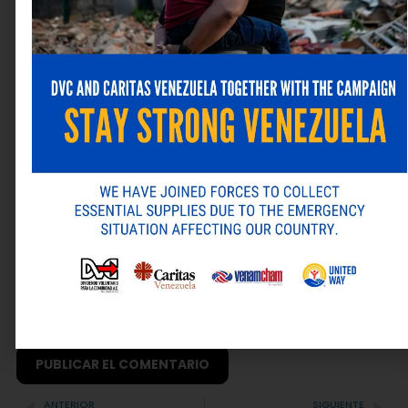
Nombre
*
Correo electrónico
*
Web
Guarda mi nombre, correo electrónico y web en este
navegador para la próxima vez que comente.
ANTERIOR
SIGUIENTE
Alternative: