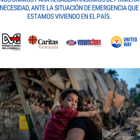
 con ofrecer soluciones tecnológicas que aporten va
ción de TP-Link a nuestro ecosistema de aliados fortale
e y alineada a los retos de la era digital”, destacó
Ad
napro Consultores
.
 una oportunidad de expandir el acceso a tecnologías 
zolano. Su portafolio empresarial, altamente reconoc
plementa la oferta de servicios de consultoría, integr
rcado empresarial
n acceder a:
rendimiento.
etail, manufactura, educación y entornos distribuidos.
elos SDN.
 la operación interna.
to especializado de Manapro Consultores.
presarial