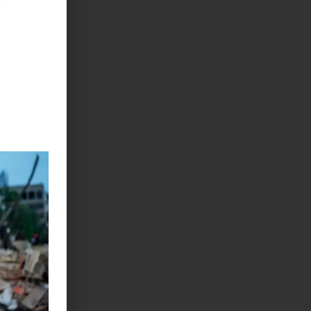
lor real y
ce nuestra
riana
de red
ido por su
ación y