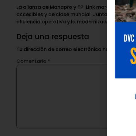
La alianza de Manapro y TP-Link marca un paso 
accesibles y de clase mundial. Juntas, ambas o
eficiencia operativa y la modernización del ent
Deja una respuesta
Tu dirección de correo electrónico no será publ
Comentario
*