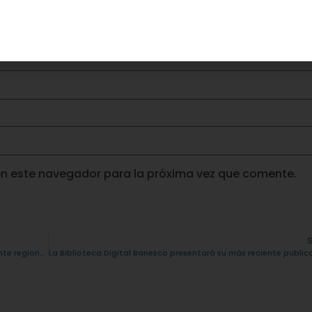
en este navegador para la próxima vez que comente.
DIGITEL, SOUTEC y GENESYS impulsan a Venezuela como referente regional en Inteligencia Artificial al firmar acuerdo de colaboración.