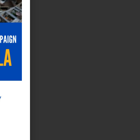
s
ción, la