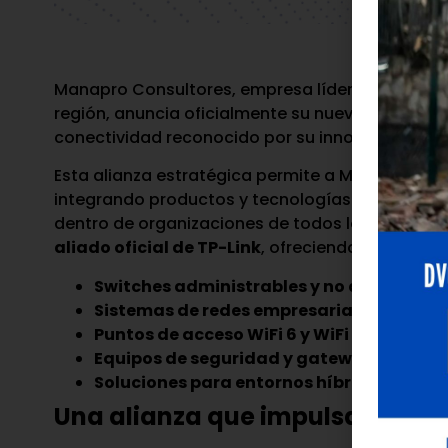
Manapro Consultores, empresa líder en solucione
región, anuncia oficialmente su nueva alianza 
conectividad reconocido por su innovación, cali
Esta alianza estratégica permite a Manapro ampl
integrando productos y tecnologías que fortalec
dentro de organizaciones de todos los tamaños
aliado oficial de TP-Link
, ofreciendo acceso di
Switches administrables y no administra
Sistemas de redes empresariales Omada
Puntos de acceso WiFi 6 y WiFi 7
Equipos de seguridad y gateways empres
Soluciones para entornos híbridos y ofici
Una alianza que impulsa la tran