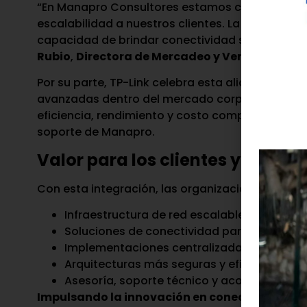
“En Manapro Consultores estamos comprometidos
escalabilidad a nuestros clientes. La incorpora
capacidad de brindar conectividad segura, establ
Rubio
,
Directora de Mercadeo y Ventas de Ma
Por su parte, TP-Link celebra esta alianza como
avanzadas dentro del mercado corporativo vene
eficiencia, rendimiento y costo competitivo, com
soporte de Manapro.
Valor para los clientes y el me
Con esta integración, las organizaciones podrá
Infraestructura de red escalable y de alto 
Soluciones de conectividad para oficinas, r
Implementaciones centralizadas bajo mod
Arquitecturas más seguras y eficientes para
Asesoría, soporte técnico y acompañamien
Impulsando la innovación en conectividad em