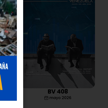
n la
 de red y
orporativo,
de TI
tribuidor y
BV 408
mayo 2026