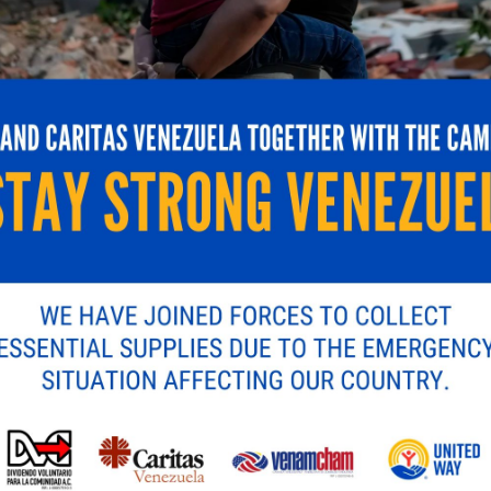
importante en la expansión de soluciones tecnológica
rganizaciones reafirmarán su compromiso con la innova
orno empresarial venezolano y regional.
icada.
Los campos obligatorios están marcados con
*