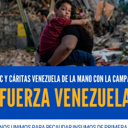
s tecnológicas y servicios de transformación digital e
comercial con
TP-Link
, proveedor global de dispositivos
dad y presencia en más de 170 países.
iar su portafolio de soluciones orientadas al sector c
en infraestructuras de red, comunicaciones y gestión 
. Con esta incorporación, Manapro se convierte en
dis
recto a soluciones empresariales como:
bles
 SDN
ariales
nas distribuidas
sformación digital en el país