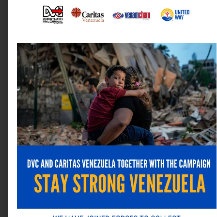
Guarda mi nombre, correo electrónico y web en este
navegador para la próxima vez que comente.
ANTERIOR
SIGUIENTE
Alternative:
Tracker GPS celebra «PotencIA»: un encuentro gerencial enfocado en el futuro de la Inteligencia Artificial
Producción nacional garantiza el 74% del suministro farmacéutico en Venezuela con los precios más bajos de la región
Última revista