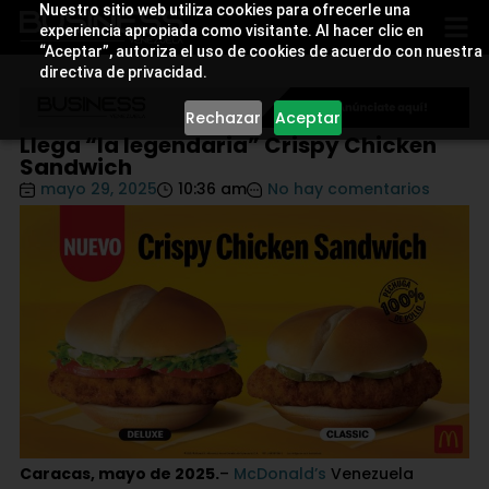
Nuestro sitio web utiliza cookies para ofrecerle una
experiencia apropiada como visitante. Al hacer clic en
“Aceptar”, autoriza el uso de cookies de acuerdo con nuestra
directiva de privacidad.
Rechazar
Aceptar
Llega “la legendaria” Crispy Chicken
Sandwich
mayo 29, 2025
10:36 am
No hay comentarios
Caracas, mayo de 2025.
–
McDonald’s
Venezuela