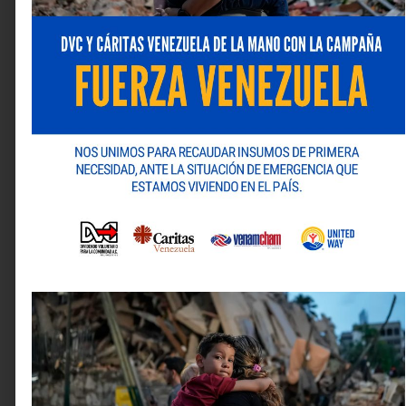
Abiertas
, en todos los restaurantes se invita a los
clientes a descubrir cómo se elaboran todos los
productos que se expenden, como la nueva Crispy
Chicken Sandwich, simbolizando la transparencia y el
compromiso con la calidad y la seguridad alimentaria
de la marca.
Los interesados en participar en estas visitas guiadas
pueden solicitar su recorrido en cualquier restaurante
McDonald’s durante los horarios de menor afluencia.
Deja una respuesta
Tu dirección de correo electrónico no será publicada.
Los campos obligatorios están marcados con
*
Comentario
*