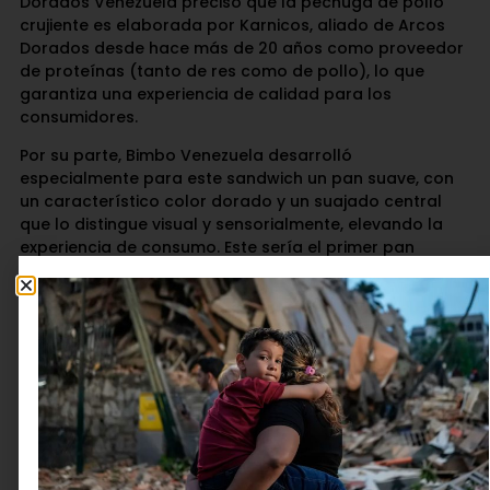
Dorados Venezuela precisó que la pechuga de pollo
crujiente es elaborada por Karnicos, aliado de Arcos
Dorados desde hace más de 20 años como proveedor
de proteínas (tanto de res como de pollo), lo que
garantiza una experiencia de calidad para los
consumidores.
Por su parte, Bimbo Venezuela desarrolló
especialmente para este sandwich un pan suave, con
un característico color dorado y un suajado central
que lo distingue visual y sensorialmente, elevando la
experiencia de consumo. Este sería el primer pan
suajado que la empresa panificadora desarrolla para
el menú de McDonald’s Venezuela
“No solo innovamos en producto, también en
experiencia: cada bocado de la Crispy Chicken
Sandwich cuenta una historia de sabor, calidad y
pasión por el trabajo que realiza cada persona que
trabaja en Arcos Dorados y en nuestros aliados
estratégicos”, subrayó Luzmar Moret.
Además, recordó que a través del
programa Puertas