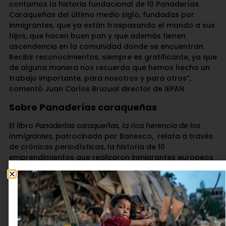
contamos la historia fundacional de 10 Panaderías
Caraqueñas del último medio siglo, fundadas por
inmigrantes, que ya están traspasando el mando a sus
hijos, que hacen buen pan y que además tienen
ascendencia en la comunidad donde se encuentran.
Recibir reconocimientos, siempre es gratificante, ya que
de alguna manera nos recuerda que hemos hecho un
trabajo importante, para nosotros y para otros”,
comentó Juan Carlos Bruzual director de IEPAN.
Sobre Panaderías caraqueñas
El libro
Panaderías caraqueñas, la rica herencia de los
inmigrantes
, patrocinado por Banesco,
relata a través
de crónicas periodísticas, la historia de 10
emprendimientos que realizaron inmigrantes europeos
y del Medio Oriente durante el siglo XX en Venezuela.
La publicación contó con la edición de María Gabriela
Méndez, la documentación y asistencia editorial de
Larissa Hernández y la participación de 10 destacadas
cronistas: Laura Helena Castillo, Giuliana Chiappe,