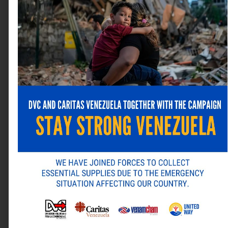
Banesco reúne publicaciones que hablan de los rasgos
identitarios de los venezolanos, por eso resguarda
libros que abordan diversos temas como la música, el
deporte, la religiosidad, la historia venezolana y la
gastronomía. Cuando
Panaderías caraqueñas
vino a
nosotros como un proyecto, no dudamos en apoyarlo
porque vimos en él ese rasgo identitario venezolano, ya
que enaltece un oficio tan cerca de nuestra
cotidianidad como lo es la panadería, pero además lo
hace desde la historia de la migración y su valioso
aporte a nuestra cultura. De manera que en Banesco
celebramos con orgullo los premios recibidos por
Panaderías caraqueñas” comentó Marco Tulio Ortega
Vargas, presidente de la Junta Directiva de Banesco.
Deja una respuesta
Tu dirección de correo electrónico no será publicada.
Los campos obligatorios están marcados con
*
Comentario
*