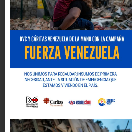
Jacqueline Goldberg, Nahir Márquez, Ileana Matos,
Magaly Rodríguez, Gabriela Rojas, Naky Soto, Ligia
Velásquez y Adriana Villanueva. Además, el libro cuenta
con una introducción del historiador de la
alimentación, Rafael Cartay; y un recetario escrito por
el equipo de IEPAN.
Las fotografías y el diseño son otros elementos
importantes del libro. El fotógrafo Efrén Hernández fue
el responsable de registrar las dinámicas y los equipos
de trabajo de estas panaderías, mientras que la
diseñadora Waleska Belisario le dio su orden y estética.
A un mes de su presentación,
Panaderías caraqueñas, la
rica herencia de los inmigrantes
sumó 495 descargas
del libro desde la Biblioteca Digital Banesco. A la fecha,
acumula más de 1.540 descargas. Además se convirtió
en un encuentro urbano, a partir de los recorridos “Nos
vemos en la panadería” que permitieron acercar a los
lectores a la experiencia de conocer los obradores
reseñados en el libro.
“La colección Patrimonio de la Biblioteca Digital