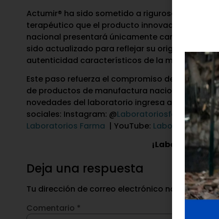
Actumir® ha sido sometido a rigurosos estudios d
terapéutico que el producto innovador, gracias a
nacional presentará únicamente cambios en for
sido actualizado para reflejar su origen nacion
autenticidad característicos de la marca.
Este paso refuerza el compromiso de Grupo Farm
de productos de manufactura nacional con cali
novedades del laboratorio ingresa a su página
sociales: Instagram: @
Laboratoriosfarma
| Fac
Laboratorios Farma
| YouTube:
Laboratorios Fa
¡Laboratorios 
Deja una respuesta
Tu dirección de correo electrónico no será publ
Comentario
*