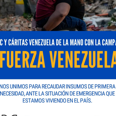
e la industria farmacéutica de Venezuela con 84 años 
do con el fortalecimiento de la producción nacional d
nmediata de terapias de alta calidad, ha iniciado la 
ntrol glucémico en adultos con diabetes mellitus tipo 
uerte cardiovascular en adultos con diabetes mellitus t
rdíaca. Junto con esquemas de alimentación saludable, l
 fármaco complementa una efectiva terapia para el cont
critas.
do, ahora se convierte en un medicamento local fabri
tura que cumplen con los más estrictos estándares d
BPM), Buenas Prácticas de Laboratorio (BPL) y certifi
a es un logro importante en la evolución de nuestra lí
 inversión significativa en investigación, desarrollo y 
on el desarrollo económico y la salud pública del paí
cial de Laboratorios Farma.