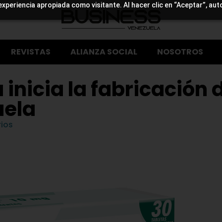
experiencia apropiada como visitante. Al hacer clic en “Aceptar”, aut
REVISTAS
ALIANZA SOCIAL
NOSOTROS
inicia la fabricación 
uela
ios