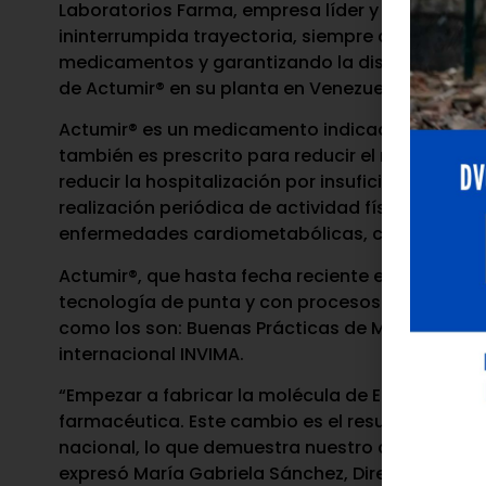
Laboratorios Farma, empresa líder y referente d
ininterrumpida trayectoria, siempre comprometi
medicamentos y garantizando la disponibilidad i
de Actumir® en su planta en Venezuela.
Actumir® es un medicamento indicado para el co
también es prescrito para reducir el riesgo de m
reducir la hospitalización por insuficiencia ca
realización periódica de actividad física, este
enfermedades cardiometabólicas, cómo las des
Actumir®, que hasta fecha reciente era importa
tecnología de punta y con procesos de manufac
como los son: Buenas Prácticas de Manufactura (
internacional INVIMA.
“Empezar a fabricar la molécula de Empagliflozin
farmacéutica. Este cambio es el resultado de una
nacional, lo que demuestra nuestro compromiso c
expresó María Gabriela Sánchez, Director comer