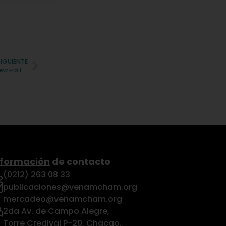
SIGUIENTE
Marsh organiza en Houston el evento “Venezuelan Breakfast: A New Era in the Oil & Gas Sector”
nformación
de contacto
(0212) 263 08 33
publicaciones@venamcham.org
mercadeo@venamcham.org
2da Av. de Campo Alegre,
Torre Credival P-20, Chacao,