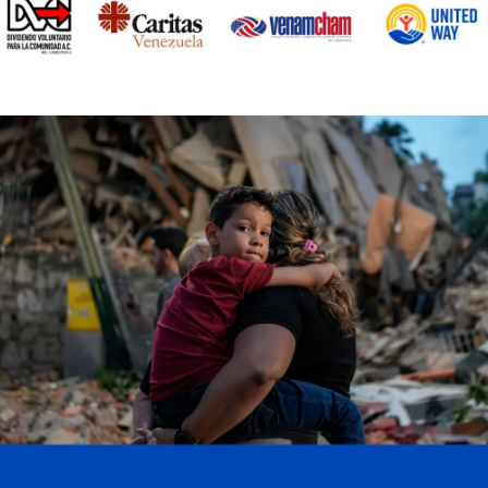
e control de calidad y se garantiza la misma eficacia y
 la demostración de bioequivalencia in vitro. La fabri
ma, tamaño e identidad visual del empaque debido a 
al, sin embargo, mantiene los mismos elementos de seg
a por brindar salud y bienestar a todos los venezolan
dad de exportación. Si quieres conocer más informació
 web
www.laboratoriosfarma.com
o síguelos por sus re
ebook:
Laboratorios Farma
| Twitter:
@LabFarma_ve
| L
rma
.
Farma, cuidándote muy de cerca!
icada.
Los campos obligatorios están marcados con
*