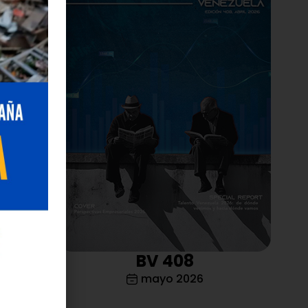
de
e
producción
2,
ipo 2 y
a
rol de
cado con
e calidad
cación
nea
BV 408
fabricación
mayo 2026
s”,