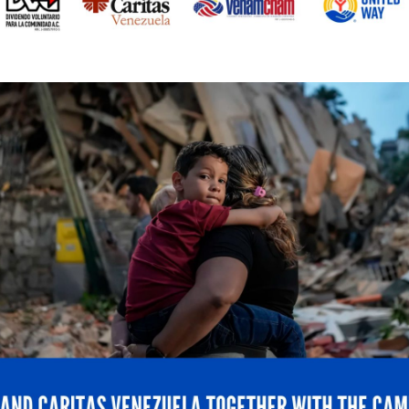
cas de excelencia y a los pacientes la tranquilidad de 
ares de calidad para el cuidado de su corazón.
ea en el área cardiometabólica, Laboratorios Farma i
cipales sociedades médicas del país. Esta labor, junto a
s, refleja su compromiso integral con la salud de los
des y novedades del laboratorio ingresa a su página w
redes sociales: Instagram: @
Laboratoriosfarma
| Face
inkedIn:
Laboratorios Farma
| YouTube:
Laboratorios 
ca!
icada.
Los campos obligatorios están marcados con
*