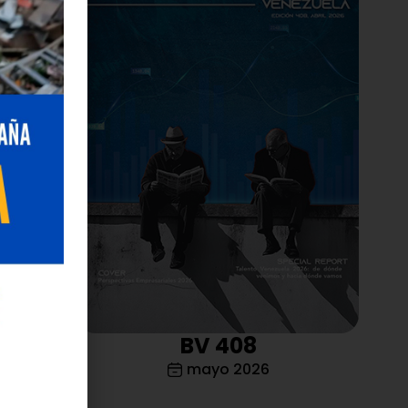
4 años de
olanos
n),
más letal
ia clínica
erapias
va el
miento en
ión de las
 con
e un
BV 408
mayo 2026
so de