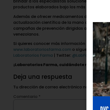
brindar a los especialistas soluciones terapéuti
productos elaborados bajo los más altos estánd
Además de ofrecer medicamentos de primera lín
actualización científica de la mano con las prin
campañas de prevención dirigidas a los paciente
venezolanos.
Si quieres conocer más información de activida
www.laboratoriosfarma.com
o síguelos por sus 
Laboratorios Farma
| Twitter:
@LabFarma_ve
| L
¡Laboratorios Farma, cuidándote muy de cer
Deja una respuesta
Tu dirección de correo electrónico no será publ
Comentario
*