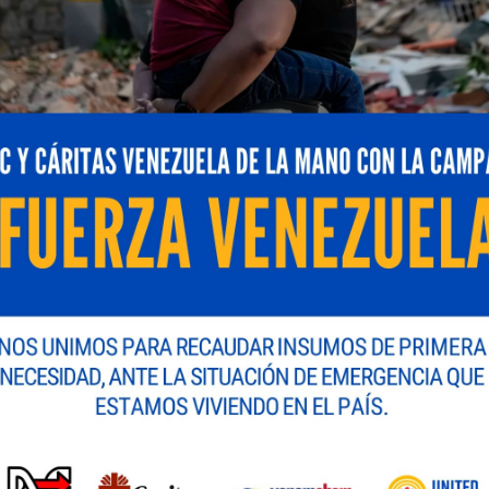
de la industria farmacéutica en Venezuela con más de 8
iso con la salud y el bienestar de los pacientes venez
ones del medicamento Neblum (sacubitrilo / valsartá
rdíaca, la cual es la tercera patología cardiovascular 
la presentación actual de 50mg; favoreciendo la eficac
uerida por algunos pacientes. A diferencia de otras t
/valsartán ha demostrado reducir de manera significati
aciones.
oratorios Farma destaca la importancia de este lanza
os al introducir en Venezuela esta innovadora combinac
do una necesidad latente y urgente para los pacientes
es además un orgullo nacional, debido a que se trata d
u portafolio cardiometabólico, reafirma su compromi