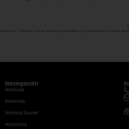
“CONEXUS, construyendo la próxima generación de infraestructura financiera”
Navegación
I
Noticias
Revistas
Alianza Social
Nosotros