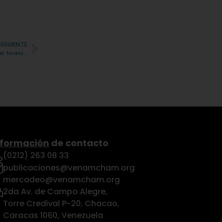
SIGUIENTE
Finance Trends: el nuevo perfil del CFO que liderará el futuro de las finanzas
nformación
de contacto
(0212) 263 08 33
publicaciones@venamcham.org
mercadeo@venamcham.org
2da Av. de Campo Alegre,
Torre Credival P-20, Chacao,
Caracas 1060, Venezuela