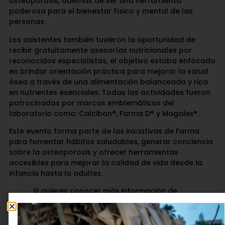
osteoporosis, además de ser una herramienta
poderosa para el bienestar físico y mental de las
personas.
Los asistentes también tuvieron la oportunidad de
recibir gratuitamente asesorías nutricionales por
reconocidos especialistas, el objetivo estaba enfocado
en brindar orientación práctica para mejorar la salud
ósea a través de una alimentación balanceada y rica
en nutrientes esenciales. Todas las actividades fueron
patrocinadas por marcas emblemáticas del
laboratorio como: Calcibon®, Farma D® y Magalex®.
Este evento forma parte de las iniciativas de Farma
para fomentar hábitos saludables, generar conciencia
sobre la osteoporosis y ofrecer herramientas
accesibles para mejorar la calidad de vida desde la
infancia hasta la adultez.
Si quieres conocer más información de
actividades y novedades del laboratorio ingresa a su
página web
www.laboratoriosfarma.com
o síguelos
por sus redes sociales: Instagram: