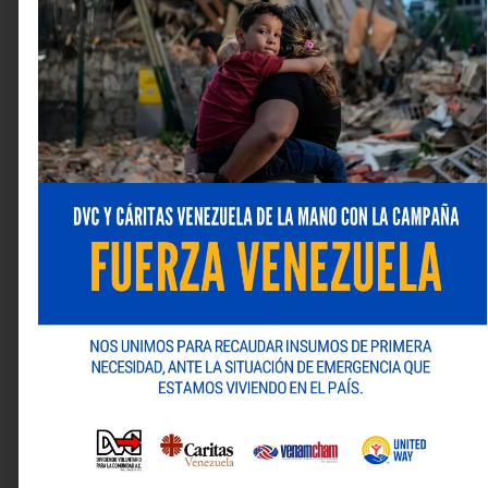
@
Laboratoriosfarma
| Facebook:
Laboratorios Farma
|
Twitter:
@LabFarma_ve
| LinkedIn:
Laboratorios Farma
| YouTube:
Laboratorios Farma
.
¡Laboratorios Farma, cuidándote muy de cerca!
Deja una respuesta
Tu dirección de correo electrónico no será publicada.
Los campos obligatorios están marcados con
*
Comentario
*