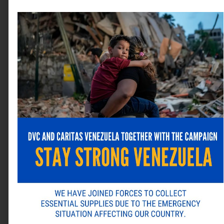
Nombre
*
Correo electrónico
*
Web
Guarda mi nombre, correo electrónico y web en este
navegador para la próxima vez que comente.
ANTERIOR
SIGUIENTE
Alternative:
Venemergencia Auto impulsa la asistencia vial en Venezuela
BNC destaca en la Cumbre de Líderes Empresariales con nuevos galardones