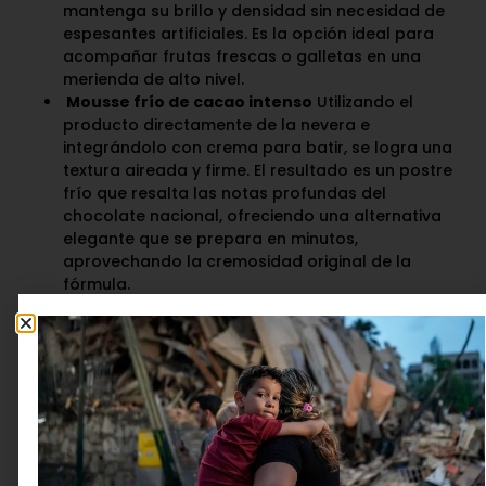
mantenga su brillo y densidad sin necesidad de
espesantes artificiales. Es la opción ideal para
acompañar frutas frescas o galletas en una
merienda de alto nivel.
Mousse frío de cacao intenso
Utilizando el
producto directamente de la nevera e
integrándolo con crema para batir, se logra una
textura aireada y firme. El resultado es un postre
frío que resalta las notas profundas del
chocolate nacional, ofreciendo una alternativa
elegante que se prepara en minutos,
aprovechando la cremosidad original de la
fórmula.
Chocolate caliente especiado con nube de
malvaviscos
Para los días que exigen confort,
elevar la temperatura de la bebida chocolatada
y añadir una pizca de sal marina o nuez moscada
potencia los matices del cacao. Al servirse con
malvaviscos, se crea una experiencia clásica que
refuerza la tradición del chocolate venezolano en
un formato moderno y listo para disfrutar.