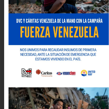
La apuesta por ingredientes locales no solo añade
valor al producto final, sino que posiciona a la marca
como un referente en la promoción del cacao
nacional, pilar fundamental de la identidad cultural
venezolana. Esta evolución en el portafolio de Natulac
demuestra que la calidad premium y la practicidad
pueden convivir en un mismo envase, satisfaciendo las
demandas de un mercado que busca autenticidad en
cada receta y en cada sorbo.
Si quiere más información sobre la marca y su
portafolio de productos puede visitar su sitio web:
www.natulac.com
y/o sus redes sociales: Instagram
(
@natulacoficial
) y Facebook (
Natulac
).
Deja una respuesta
Tu dirección de correo electrónico no será publicada.
Los campos obligatorios están marcados con
*
Comentario
*