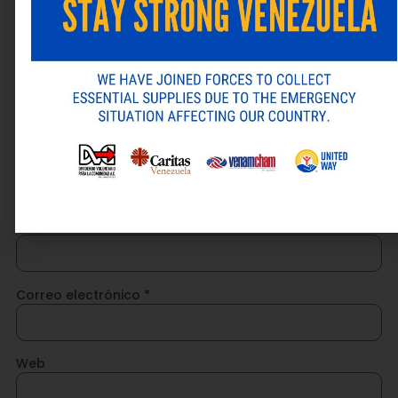
Comentario
*
Nombre
*
Correo electrónico
*
Web