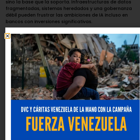
sino la base que la soporta. Infraestructuras de datos
fragmentadas, sistemas heredados y una gobernanza
débil pueden frustrar las ambiciones de IA incluso en
bancos con inversiones significativas.
“La IA solo puede escalar si se apoya en datos preparados
para IA: confiables, oportunos, amplios y gobernados de
forma segura. Sin esta base, las iniciativas corren el riesgo
de quedarse en pilotos aislados
”, agregó Valderrama.
Datos, infraestructura y riesgos
emergentes
Deloitte advierte que los bancos deberán acelerar la
modernización de su infraestructura tecnológica y de
datos, avanzando simultáneamente en calidad,
trazabilidad, acceso y seguridad de la información.
Esta base será clave no solo para escalar la IA, sino
también para fortalecer la gestión de riesgos,
particularmente frente al aumento del crimen
financiero habilitado por tecnologías avanzadas.
Puntos clave para 2026: