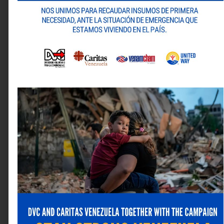
Industrializar la IA con disciplina: definir una estrategia
clara, gobernanza sólida y medición estricta del
retorno de inversión para pasar de pilotos a impacto a
escala.
Invertir en datos e infraestructura moderna: sin una
arquitectura de datos preparada para IA, la
transformación digital y la competitividad de largo
plazo estarán en riesgo.
El mensaje es claro: la ventaja competitiva en la banca
latinoamericana ya no dependerá solo del capital, sino
de la capacidad de ejecutar con tecnología, datos e
inteligencia artificial, en colaboración con fintechs,
reguladores y el ecosistema financiero.
Deja una respuesta
Tu dirección de correo electrónico no será publicada.
Los campos obligatorios están marcados con
*