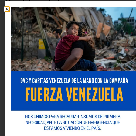
Mirando hacia el futuro
En Laser Computación, celebramos este aniversario
con la mirada puesta en el futuro. Nos mantenemos
firmes en nuestro compromiso de seguir innovando y
ofreciendo soluciones tecnológicas que impulsen el
desarrollo de Venezuela.
¡Juntos construiremos un futuro tecnológico brillante
para el mercado corporativo en Venezuela!
Laser Computación: Tu aliado Tecnológico.
Deja una respuesta
Tu dirección de correo electrónico no será publicada.
Los campos obligatorios están marcados con
*
Comentario
*