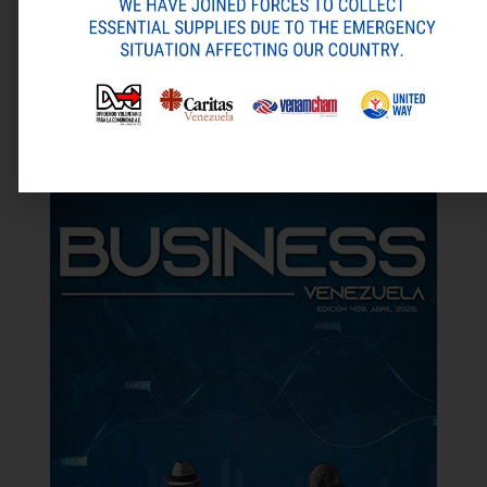
ANTERIOR
SIGUIENTE
Alternative:
UPS con baterías de litio duran hasta tres veces más que las de plomo
¡Ya se encuentra disponible la vigésima primera entrega del CEDCABites!
Última revista