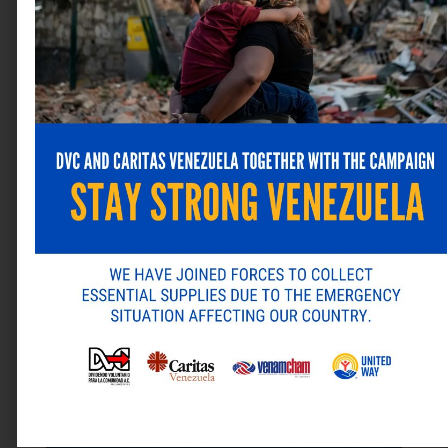
Guarda mi nombre, correo electrónico y web en este
navegador para la próxima vez que comente.
ANTERIOR
SIGUIENTE
Alternative:
Laboratorios Farma incorpora nuevas presentaciones de Pepto-Bismol® al mercado venezolano
Sybven lidera la evolución académica en la región con el lanzamiento de eBot
Última revista