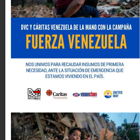
Comentario
*
Nombre
*
Correo electrónico
*
Web