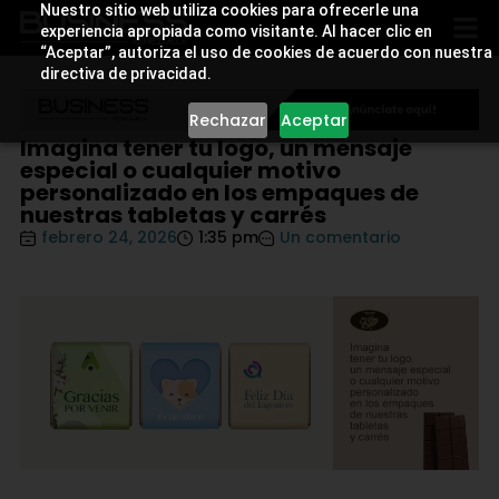
Nuestro sitio web utiliza cookies para ofrecerle una
experiencia apropiada como visitante. Al hacer clic en
“Aceptar”, autoriza el uso de cookies de acuerdo con nuestra
directiva de privacidad.
Rechazar
Aceptar
Imagina tener tu logo, un mensaje
especial o cualquier motivo
personalizado en los empaques de
nuestras tabletas y carrés
febrero 24, 2026
1:35 pm
Un comentario