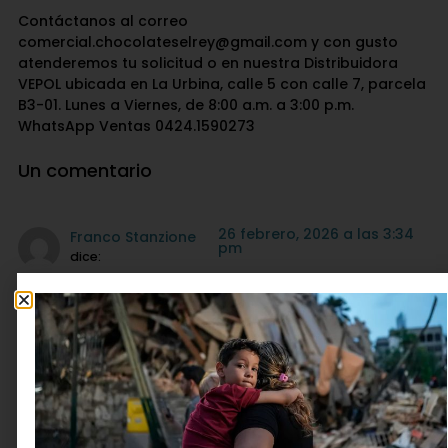
Contáctanos al correo
comercial.chocolateselrey@gmail.com y con gusto
atenderemos tu solicitud o en nuestra Distribuidora
VEPOL ubicada en La Urbina, calle 5 con calle 7, parcela
B3-01. Lunes a Viernes, de 8:00 a.m. a 3:00 p.m.
WhatsApp Ventas 0424.1590273
Un comentario
26 febrero, 2026 a las 3:34
Franco Stanzione
pm
dice:
Quisiera más información
Responder
Deja una respuesta
Tu dirección de correo electrónico no será publicada.
Los campos obligatorios están marcados con
*