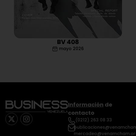
BV 408
mayo 2026
Información
de
contacto
(0212) 263 08 33
publicaciones@venamcham
mercadeo@venamcham.or