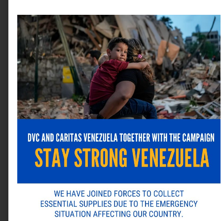
Nombre
*
Correo electrónico
*
Web
Guarda mi nombre, correo electrónico y web en este
navegador para la próxima vez que comente.
ANTERIOR
SIGUIENTE
Alternative:
Solsica mostró soluciones energéticas en la Primera Expo Negocios B2B de VenAmCham
¡Más de 1.000 personas asistieron a la primera edición de la Expo Negocios B2B de VenAmCham!