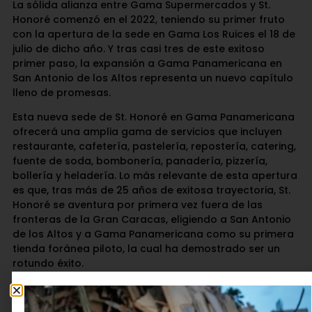
La sólida alianza entre Gama Supermercados y St.
Honoré comenzó en el 2022, teniendo su primer fruto
con la apertura de la sede en Gama Los Ruices el 18 de
julio de dicho año. Y tras casi tres de este exitoso
primer paso, la expansión a Gama Panamericana en
San Antonio de los Altos representa un nuevo capítulo
lleno de promesas.
Esta nueva sede de St. Honoré en Gama Panamericana
ofrecerá una amplia gama de servicios que incluyen
restaurante, cafetería, pastelería, repostería, catering,
fuente de soda, bombonería, panadería, pizzería,
bollería y heladería. Lo más relevante de esta apertura
es que, tras más de 25 años de exitosa trayectoria, St.
Honoré se aventura por primera vez fuera de las
fronteras de la Gran Caracas, eligiendo a San Antonio
de los Altos y a Gama Panamericana como su primera
tienda foránea piloto, la cual ha demostrado ser un
rotundo éxito.
Esta nueva ubicación se suma a las ya existentes en las
sucursales Gama Express de Los Palos Grandes, Los