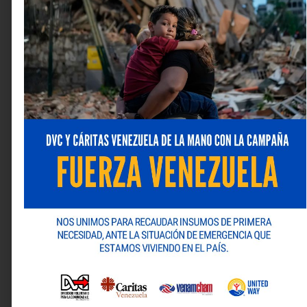
Ruices, La Castellana y Plus Santa Eduvigis,
consolidando la presencia de St. Honoré y reforzando
el compromiso de Gama de brindar a sus clientes una
oferta gastronómica diversa y de excelencia.
Gama, sin ti no hay nosotros
Deja una respuesta
Tu dirección de correo electrónico no será publicada.
Los campos obligatorios están marcados con
*
Comentario
*