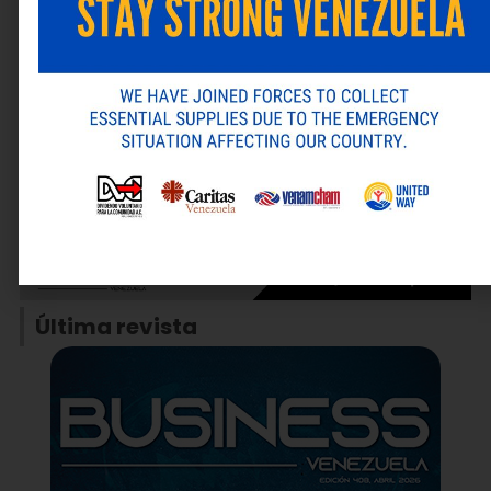
Web
Guarda mi nombre, correo electrónico y web en este
navegador para la próxima vez que comente.
ANTERIOR
SIGUIENTE
Alternative:
Vatel celebra 70 años de sabor y presenta su línea profesional Vatel Pro en la XXVI edición de Fevipan
VenAmCham realizó exitosamente su seminario ¿Cómo Presupuestar para el 2026?
Última revista