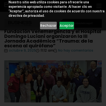
Nuestro sitio web utiliza cookies para ofrecerle una
experiencia apropiada como visitante. Al hacer clic en
“Aceptar”, autoriza el uso de cookies de acuerdo con nuestra
directiva de privacidad.
Rechazar
Aceptar
Fundación Venemergencia y el Hospital
Domingo Luciani organizaron la III
Jornada Académica “Trauma: de la
escena al quirófano”
octubre 9, 2025
11:12 am
No hay comentarios