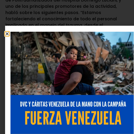
uno de los principales promotores de la actividad,
habló sobre los siguientes pasos. “Estamos
fortaleciendo el conocimiento de todo el personal
implicado en el manejo del trauma, desde el
paramédico hasta el cirujano especializado. Este
trabajo conjunto nos permitirá desarrollar
capacitaciones que abarquen todos los niveles de
atención, desde lo más básico hasta lo más avanzado
como el Curso Paciente PoliT que estaremos
presentado en los próximos meses”.
Con esta III Jornada Académica, Fundación
Venemergencia reafirma su compromiso con la
educación continua y la promoción de alianzas que
fortalezcan el sistema de salud venezolano, para
impulsar la formación de profesionales capaces de
brindar atención oportuna, humana y de calidad en
situaciones de emergencia.
Deja una respuesta