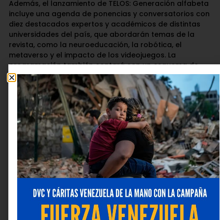
Además, el lanzamiento de TELOS: Generación alfabeta
incluye una agenda de ponencias y conversatorios con
diez destacados expertos y académicos de distintas
universidades del país, que abordarán temas de la
revista, como la neuroeducación, la robótica, el
metaverso y el impacto de los videojuegos. La
programación también contará con un esquema de
visitas guiadas para colegios de comunidades
vulnerables de Petare y zonas aledañas, en la que los
estudiantes recibirán formación sobre el uso
responsable de la tecnología.
La exposición y sus actividades complementarias
estarán abiertas al público en los espacios de la Sala
Mendoza hasta el 7 de marzo de 2026.
Para consultar el cronograma detallado, los
interesados pueden visitar la cuenta de Instagram
@fundaciontef_ve. Asimismo, la revista TELOS está
disponible para su descarga gratuita en la página web
de Fundación Telefónica
Movistar
www.fundaciontelefonica.com.ve
, en la