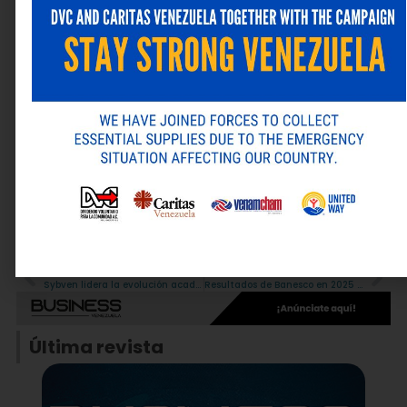
Correo electrónico
*
Web
Guarda mi nombre, correo electrónico y web en este
navegador para la próxima vez que comente.
ANTERIOR
SIGUIENTE
Alternative:
Sybven lidera la evolución académica en la región con el lanzamiento de eBot
Resultados de Banesco en 2025 ratifican su liderazgo en la banca privada
Última revista