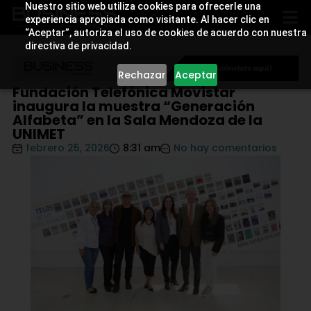
Nuestro sitio web utiliza cookies para ofrecerle una
experiencia apropiada como visitante. Al hacer clic en
“Aceptar”, autoriza el uso de cookies de acuerdo con nuestra
directiva de privacidad.
Rechazar
Aceptar
Fundación Telefónica Movistar
inaugura la muestra “Generación
Alfabeta” en la Sala Mendoza de la
UNIMET
febrero 25, 2026
8:31 am
No hay comentarios