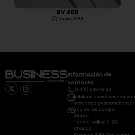
BV 408
mayo 2026
Información
de
contacto
(0212) 263 08 33
publicaciones@venamcham
mercadeo@venamcham.or
2da Av. de Campo
Alegre,
Torre Credival P-20,
Chacao,
Caracas 1060, Venezuela