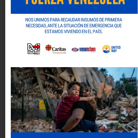
sección “Cultura Digital”, apartado “Publicaciones”.
Deja una respuesta
Tu dirección de correo electrónico no será publicada.
Los campos obligatorios están marcados con
*
Comentario
*
Nombre
*