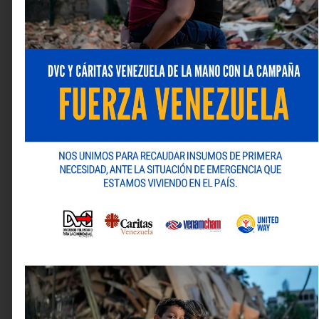
Los campos obligatorios están marcados con
*
Comentario
*
Nombre
*
Correo electrónico
*