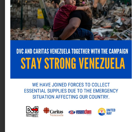
Web
Guarda mi nombre, correo electrónico y web en este
navegador para la próxima vez que comente.
ANTERIOR
SIGUIENTE
Alternative:
La Competencia Nacional de Bartenders llega a Venezuela
Banesco presentó “Clásicos venezolanos” la nueva colección de su Biblioteca Digital
Última revista