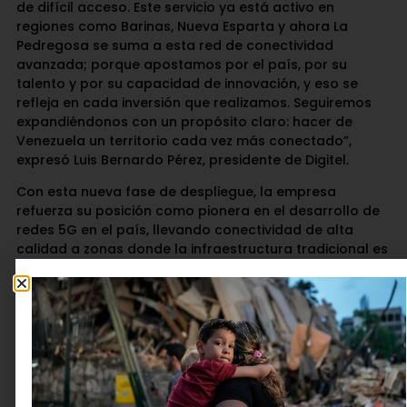
de difícil acceso. Este servicio ya está activo en
regiones como Barinas, Nueva Esparta y ahora La
Pedregosa se suma a esta red de conectividad
avanzada; porque apostamos por el país, por su
talento y por su capacidad de innovación, y eso se
refleja en cada inversión que realizamos. Seguiremos
expandiéndonos con un propósito claro: hacer de
Venezuela un territorio cada vez más conectado”,
expresó Luis Bernardo Pérez, presidente de Digitel.
Con esta nueva fase de despliegue, la empresa
refuerza su posición como pionera en el desarrollo de
redes 5G en el país, llevando conectividad de alta
calidad a zonas donde la infraestructura tradicional es
limitada, reafirmando su compromiso con el desarrollo
tecnológico, al apostar por soluciones innovadoras
que reducen la brecha digital y promueven el progreso
de los venezolanos.
Deja una respuesta
Tu dirección de correo electrónico no será publicada.