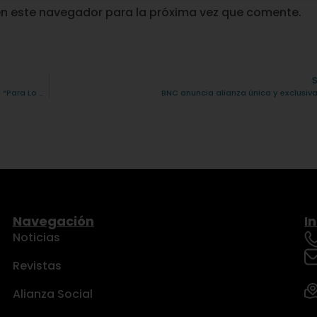
en este navegador para la próxima vez que comente.
Mucho más que pasta: OSOLE demuestra que sus salsas sirven “Para Lo Que Sea”
BNC anuncia alianza única y exclusiv
Navegación
I
Noticias
Revistas
Alianza Social