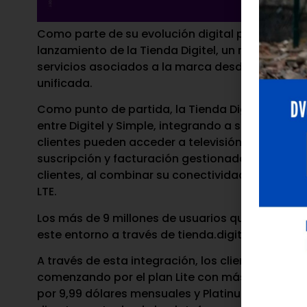
Como parte de su evolución digital para ofrecer 
lanzamiento de la Tienda Digitel, un nuevo espa
servicios asociados a la marca desde una plata
unificada.
Como punto de partida, la Tienda Digitel incorpo
entre Digitel y Simple, integrando a su propuest
clientes pueden acceder a televisión en vivo y
suscripción y facturación gestionadas en un mis
clientes, al combinar su conectividad con una o
LTE.
Los más de 9 millones de usuarios que conforman
este entorno a través de tienda.digitel.com.ve, u
A través de esta integración, los clientes puede
comenzando por el plan Lite con más de 20 cana
por 9,99 dólares mensuales y Platinum+ con más