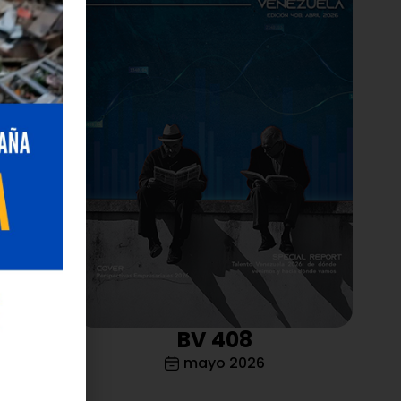
stionar
il y
tratégica
 que los
 con
a con sus
s 5G y 4G
 acceder a
BV 408
ncias,
5 canales
mayo 2026
les