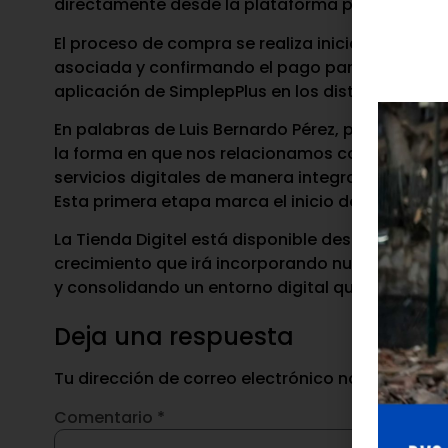
directamente desde la plataforma para su adqui
El proceso de compra se realiza iniciando sesión 
asociada y confirmando el pago para activar el s
aplicación de SimplepPlus en los distintos dispos
En palabras de Luis Bernardo Pérez, presidente de
la forma en que nos relacionamos con nuestros
servicios digitales de manera integrada, con una
Esta primera etapa marca el inicio de un model
La Tienda Digitel está disponible desde nuestr
crecimiento que irá incorporando nuevos servic
y consolidando un entorno digital que facilite e
Deja una respuesta
Tu dirección de correo electrónico no será publ
Comentario
*