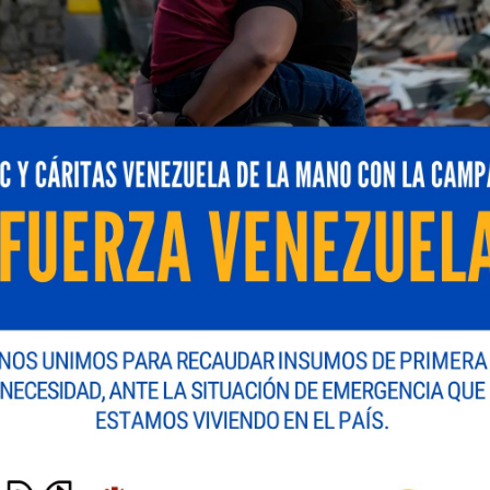
más valor agregado a sus clientes, Digitel anuncia el
cio dentro de su página web, que permite acceder y ge
forma que ofrece una experiencia de compra simple, ág
ra el servicio de streaming, resultado de la alianza es
a el entretenimiento de la plataforma SimplePlus, con el
 contenido bajo demanda directamente desde la tienda,
mo canal. Esto refuerza la forma en que Digitel conect
ferta de contenidos digitales, respaldada por sus rede
 la base de clientes de Digitel en todo el país pueden
tilizando los datos registrados en la App Digitel.
n seleccionar el plan que mejor se adapte a sus prefere
les sin costo, así como los planes: Gold con más de 9
 de 125 canales por 14,99 dólares mensuales, disponib