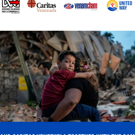
sición y gestión.
en la Tienda Digitel, seleccionando el plan, eligiendo la
ervicio, el cual posteriormente puede disfrutarse a tra
itivos.
 Digitel: “ la Tienda Digitel responde a una visión de ev
 clientes. Estamos creando un espacio donde pueden 
 experiencia que simplifica la gestión y les brinda mayo
o que continuará creciendo con nuevas soluciones y ali
a web digitel.com.ve y ha sido concebida como una pla
ios y funcionalidades de forma progresiva, ampliando 
l acceso a distintas soluciones desde un mismo lugar.
icada.
Los campos obligatorios están marcados con
*