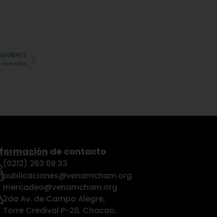
SIGUIENTE
a con VISA
nformación
de contacto
(0212) 263 08 33
publicaciones@venamcham.org
mercadeo@venamcham.org
2da Av. de Campo Alegre,
Torre Credival P-20, Chacao,