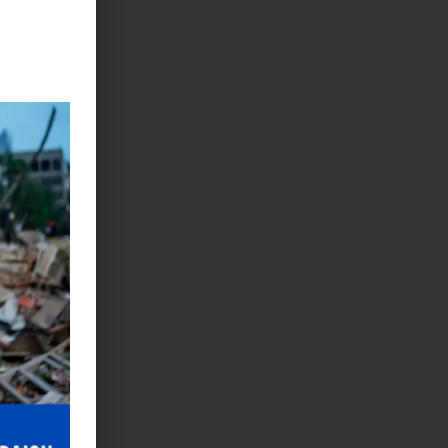
 línea
vés de la
olución en
acceder a
r control.
ados”.
taforma en
su alcance