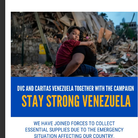
Nombre
*
Correo electrónico
*
Web
Guarda mi nombre, correo electrónico y web en este
navegador para la próxima vez que comente.
ANTERIOR
SIGUIENTE
Alternative:
Tracker GPS presente en el Startup Venezuela Summit 2025
Desmitificando la IA Generativa: Claves para una Gestión Integral de Riesgos en las Empresas