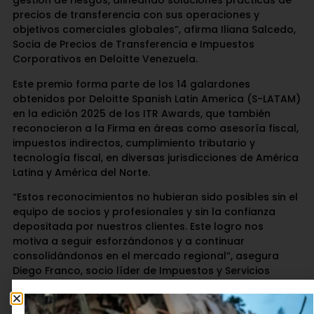
gestión de riesgos, alineando soluciones prácticas de
precios de transferencia con sus operaciones y
objetivos comerciales globales”, afirma Iliana Salcedo,
Socia de Precios de Transferencia e Impuestos
Corporativos en Deloitte Venezuela.
Este premio forma parte de los 14 galardones
obtenidos por Deloitte Spanish Latin America (S-LATAM)
en la edición 2025 de los ITR Awards, que también
reconocieron a la Firma en áreas como asesoría fiscal,
impuestos indirectos, cumplimiento tributario y
tecnología fiscal, en diversas jurisdicciones de América
Latina y América del Norte.
“Estos reconocimientos no hubieran sido posibles sin el
equipo de socios y profesionales y sin la confianza
depositada por nuestros clientes. Este logro nos
motiva a seguir esforzándonos y a continuar
consolidándonos en el mercado regional”, asegura
Diego Franco, socio líder de Impuestos y Servicios
Legales en Deloitte región Andina.
Sobre los ITR Awards: