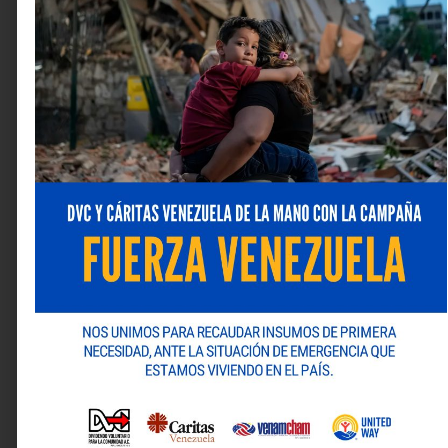
Los ITR Awards son uno de los reconocimientos más
prestigiosos en el ámbito fiscal a nivel global. Cada
año, celebran a las firmas que han demostrado un
desempeño sobresaliente, liderazgo técnico y
contribuciones significativas al desarrollo de la
práctica tributaria.
Deja una respuesta
Tu dirección de correo electrónico no será publicada.
Los campos obligatorios están marcados con
*
Comentario
*