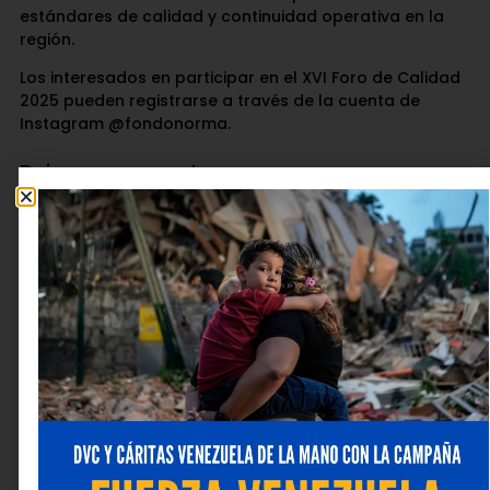
estándares de calidad y continuidad operativa en la
región.
Los interesados en participar en el XVI Foro de Calidad
2025 pueden registrarse a través de la cuenta de
Instagram @fondonorma.
Deja una respuesta
Tu dirección de correo electrónico no será publicada.
Los campos obligatorios están marcados con
*
Comentario
*