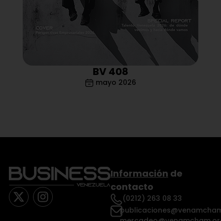
BV 408
mayo 2026
Información
de
contacto
(0212) 263 08 33
publicaciones@venamcham
mercadeo@venamcham.or