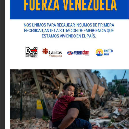
Nombre
*
Correo electrónico
*
Web
Guarda mi nombre, correo electrónico y web en este
navegador para la próxima vez que comente.
ANTERIOR
SIGUIENTE
Alternative:
Transformando la complejidad del legado en eficiencia y resiliencia en tiempo real a través de RISE with SAP
Venevisión Play ganó como la mejor aplicación móvil en los Premios P&M