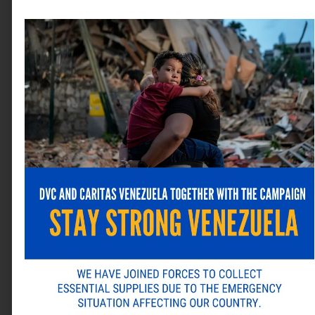
Nombre
*
Correo electrónico
*
Web
Guarda mi nombre, correo electrónico y web en este
navegador para la próxima vez que comente.
ANTERIOR
SIGUIENTE
Alternative:
Abside Lanza el ‘Assessment de IA’ de 6 Semanas: La Brújula Estratégica que Convierte la Ambición en Resultados de Negocio
KPMG: La mayoría de los CEO están repensando el liderazgo y adaptando sus planes de crecimiento