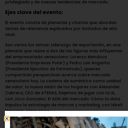
privilegiada y de nuevas tendencias de mercado.
Ejes clave del evento:
El evento consta de plenarias y charlas que abordan
temas de relevancia explicados por invitados de alto
nivel.
Son varios los temas: Liderazgo de exportación, en una
plenaria que reúne a dos de las figuras más influyentes
del empresariado venezolano: Lorenzo Mendoza
(Presidente Empresas Polar) y Pedro Luis Angarita
(Presidente Ejecutivo de Farmatodo), quienes
compartirán perspectivas acerca sobre mercado
venezolano hoy. La cadena de suministro como unidad
de valor; la nueva visión de los hogares con Alexander
Cabrera, CEO de ATENAS, Dejemos de jugar con la IA,
con Joco Gonzalez; El ADN del mercado: Cómo la data
impulsa la estrategia de marcas y marketing, con Isbelt
Venegas, entre otros.
Con cinco años de trayectoria, Atenas Grupo Consultor
ha sido clave en la generación de data sobre el