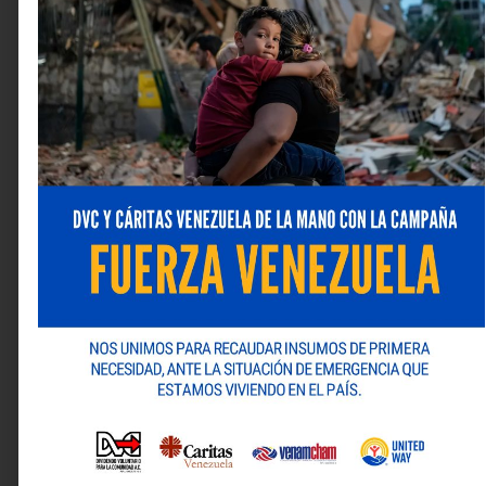
mercado, que permite a los representantes de la
industria y los retailers, tomar decisiones claves para
sus negocios y lograr los objetivos de venta con la
información correcta. Más información en:
@brandketing.consulting @atenasgrupoconsultor
Deja una respuesta
Tu dirección de correo electrónico no será publicada.
Los campos obligatorios están marcados con
*
Comentario
*