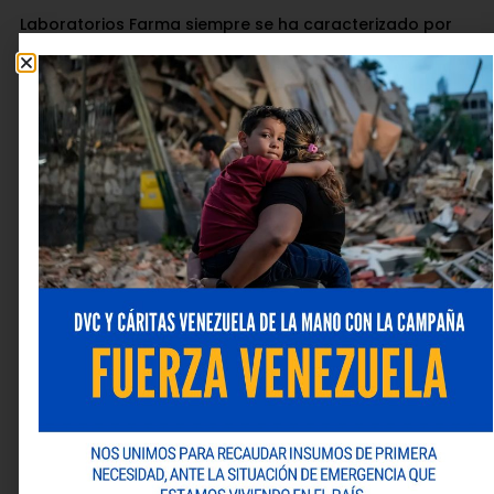
Laboratorios Farma siempre se ha caracterizado por
ser una empresa de gran compromiso social y tiene el
propósito de beneficiar continuamente a la población
y al ambiente a través de sus acciones de
Responsabilidad Social Empresarial. Si quieres conocer
más detalles de sus novedades y productos visita la
página web
www.laboratoriosfarma.com
o síguelos
por sus redes sociales: Instagram:
@
Laboratoriosfarma
| Facebook:
Laboratorios Farma
|
Twitter:
@LabFarma_ve
| LinkedIn:
Laboratorios Farma
| YouTube:
Laboratorios Farma
.
¡Laboratorios Farma, cuidándote muy de cerca!
Deja una respuesta
Tu dirección de correo electrónico no será publicada.
Los campos obligatorios están marcados con
*
Comentario
*