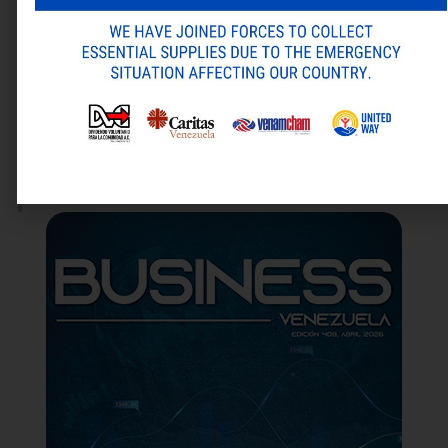
Guarda mi nombre, correo electrónico y web en este
navegador para la próxima vez que comente.
ANTERIOR
SIGUIENTE
Alternative:
Diplomado en SupplyChainManagement (SCM)
Últimos días para inscribirse en el Programa de Formación de Microempresarios Banesco
Última revista