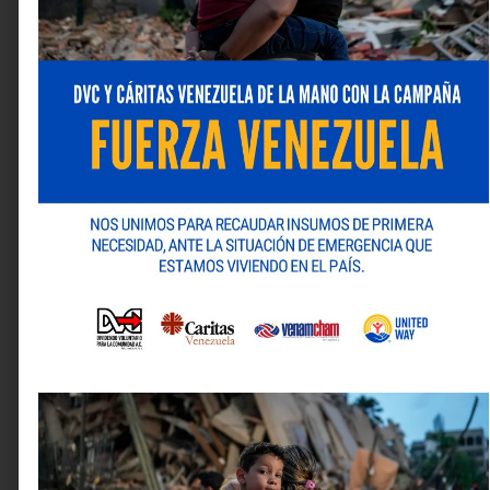
partners estratégicos que hicieron realidad esta
evolución tecnológica para la región.
Fuentes
Tamaño del mercado de NaaS: de US$33 millones
en 2025 a US$115.000 millones para 2030 (+28,3%).
Fuente: Mordor Intelligence, Network as a Service
Market Size and Trends (Tamaño y tendencias del
mercado de red como servicio), febrero de 2026.
https://www.mordorintelligence.com/industry-
reports/network-as-a-service-market-growth-
trends-and-forecasts
Tiempos de provisionamiento: desde 4-12
semanas (modelo tradicional) hasta minutos
(NaaS). Fuente: Trustgrid, NaaS vs. MPLS:
Conectividad moderna para SaaS Cloud-Native,
marzo de 2026. https://trustgrid.io/the-shift-in-
connectivity-for-saas-providers/
Ahorros del 40%-60% y mejoras de rendimiento en
el 75% de las aplicaciones empresariales. Fuente:
Forrester Research, citada por