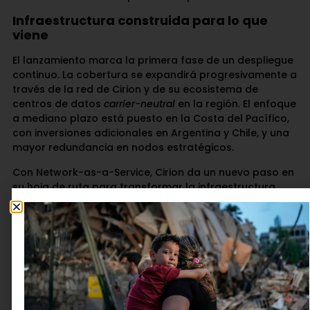
Infraestructura construida para lo que
viene
El lanzamiento marca la primera fase de un despliegue
continuo. La cobertura se expandirá progresivamente a
través de la red de Cirion y de su ecosistema de
centros de datos
carrier-neutral
en la región. El enfoque
a mediano plazo está puesto en la Costa del Pacífico,
con inversiones adicionales en Argentina y Chile, y una
mayor redundancia en nodos estratégicos.
Con Network-as-a-Service, Cirion da un nuevo paso en
su hoja de ruta para transformar la infraestructura
digital de América Latina en una plataforma viva,
flexible e inteligente: una red capaz de evolucionar al
ritmo de sus clientes y de incorporar, de manera
continua, nuevas capacidades de automatización,
seguridad e inteligencia operativa. Este lanzamiento no
marca un punto de llegada, sino el inicio de una nueva
etapa de innovación. Un avance que hoy es posible
gracias al trabajo conjunto con
Ciena y Carma
,