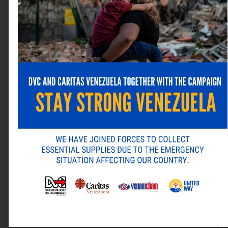
Networkasaservice.com, diciembre de 2025.
https://networkasaservice.substack.com/p/naas-
vs-traditional-networking-why
El 40% de la capacidad de la red está
infrautilizada y se desperdician hasta 2,1 millones
de dólares anuales por empresa; el 92% de los
directivos planea adoptar el NaaS. Fuente: IDC y
McKinsey, citado por Networkasaservice.com,
diciembre de 2025.
https://networkasaservice.substack.com/p/naas-
vs-traditional-networking-why
Deja una respuesta
Tu dirección de correo electrónico no será publicada.
Los campos obligatorios están marcados con
*
Comentario
*