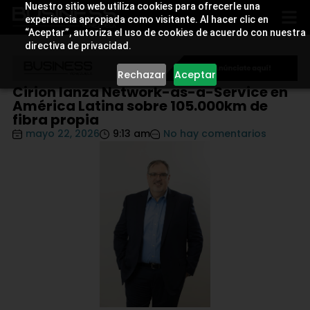
Nuestro sitio web utiliza cookies para ofrecerle una
experiencia apropiada como visitante. Al hacer clic en
“Aceptar”, autoriza el uso de cookies de acuerdo con nuestra
directiva de privacidad.
Rechazar
Aceptar
Cirion lanza Network-as-a-Service en
América Latina sobre 105.000km de
fibra propia
mayo 22, 2026
9:13 am
No hay comentarios