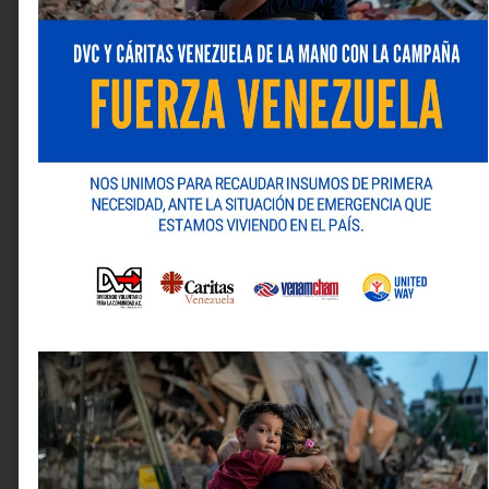
Así, este delicioso producto no solo es una opción
versátil y de calidad para el día a día, sino también el
lienzo perfecto para aquellos que buscan innovar y
añadir un toque gourmet a sus bebidas y postres
tradicionales.
Si quiere más información sobre la marca y su
portafolio de productos puede visitar su sitio web:
www.natulac.com
y/o sus redes sociales: Instagram
(
@natulacoficial
) y Facebook (
Natulac
).
Deja una respuesta
Tu dirección de correo electrónico no será publicada.
Los campos obligatorios están marcados con
*
Comentario
*