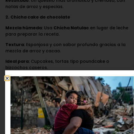
Resultado
: Un quesillo más aromático y cremoso, con
notas de arroz y especias.
2.
Chicha cake de chocolate
Mezcla húmeda
: Usa
Chicha Natulac
en lugar de leche
para preparar la receta.
Textura
: Esponjosa y con sabor profundo gracias a la
mezcla de arroz y cacao.
Ideal para
: Cupcakes, tortas tipo poundcake o
bizcochos caseros.
3. Panquecas o waffles
Sustitución parcial:
Reemplaza la leche por
Chicha
Natulac
en la mezcla.
Sabor:
Añade canela extra o ralladura de limón para
un toque cítrico.
Acompañamiento:
Sirve con frutas frescas y sirope de
papelón.