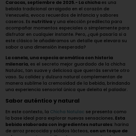
Caracas, septiembre de 2025.- La chicha
es una
bebida tradicional arraigada en el corazón de
Venezuela, evoca recuerdos de infancia y sabores
caseros. Es
nutritiva
y una elección predilecta para
acompañar momentos especiales o simplemente para
disfrutar en cualquier instante. Pero, ¿qué pasaría si a
este clásico le añadiéramos un detalle que elevara su
sabor a una dimensión inesperada?
La canela, una especia aromática con historia
milenaria
, es el secreto mejor guardado de la chicha
Natulac, tan suave y deliciosa que querrás servirte otro
vaso. Su calidez y dulzura natural complementan de
manera sublime la cremosidad de la bebida, brindando
una experiencia sensorial única que deleita el paladar.
Sabor auténtico y natural
En este contexto, la
Chicha Natulac
se presenta como
la base ideal para explorar nuevas sensaciones
. Esta
bebida elaborada con ingredientes naturales
: harina
de arroz precocida y sólidos lácteos,
con un toque de