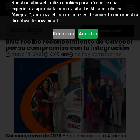
Nuestro sitio web utiliza cookies para ofrecerle una
experiencia apropiada como visitante. Al hacer clic en
“Aceptar”, autoriza el uso de cookies de acuerdo con nuestra
directiva de privacidad.
Rechazar
Aceptar
BNC recibe reconocimiento de Cavecol
por su compromiso con la integración
mayo 14, 2025
8:49 am
No hay comentarios
Caracas, mayo de 2025.-
En el marco de la Asamblea