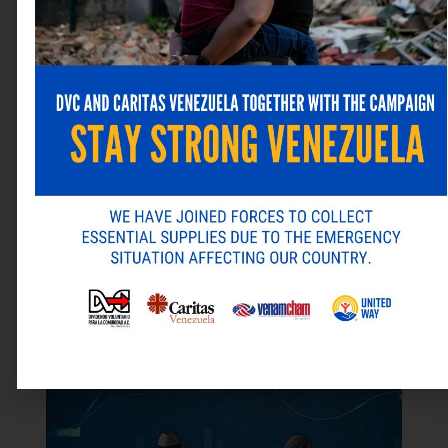
ANTERIOR
SIGUIENTE
Alternative:
Policlínica Metropolitana actualiza su plataforma SAP con ABSIDE y asegura la continuidad de sus operaciones
PepsiCo Venezuela inicia su programa de voluntariado 2025 con una jornada transformadora en el Colegio Juan Vives Suria
Última revista