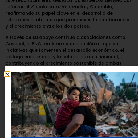
Este reconocimiento destaca los esfuerzos del BNC por
reforzar el vínculo entre Venezuela y Colombia,
reafirmando su papel clave en el desarrollo de
relaciones bilaterales que promueven la colaboración
y el crecimiento entre los dos países.
A través de su apoyo continuo a asociaciones como
Cavecol, el BNC reafirma su dedicación a impulsar
iniciativas que fomenten el desarrollo económico, el
diálogo empresarial y la colaboración binacional,
contribuyendo al crecimiento sostenible de ambas
naciones.
Deja una respuesta
Tu dirección de correo electrónico no será publicada.
Los campos obligatorios están marcados con
*
Comentario
*