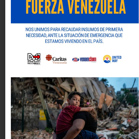
Para más información visita:
www.solucioneslaser.com
/ @solucioneslaser.ve en
Instagram/ Soluciones Laser en LinkedIn
Deja una respuesta
Tu dirección de correo electrónico no será publicada.
Los campos obligatorios están marcados con
*
Comentario
*