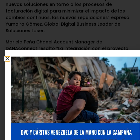
nuevas soluciones en torno a los procesos de
facturación digital para minimizar el impacto de los
cambios continuos, las nuevas regulaciones” expresó
Yumaira Gómez, Global Digital Business Leader de
Soluciones Laser.
Mariela Peña Chanel Account Manager de
DANAconnect resalto “La integración con el proyecto
de facturación digital representa para DANA la gran
oportunidad de automatizar aún más las soluciones
por cualquier canal pensando en el end to end de los
procesos de la cadena de valor de cualquier industria
y las comunicaciones que se derivan de ellos”.
“Billing Service Evolution reafirma nuestro compromiso
no solo con la innovación y la evolución de los
procesos digitales en Venezuela sino con el
cumplimiento de los Objetivos de Desarrollo Sostenible,
contribuyendo al crecimiento responsable del país y
sembrando su futuro digital «, destacó Magdalena De
Luca CEO de
Soluciones Laser.