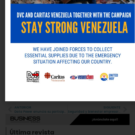
Nombre
*
Correo electrónico
*
Web
Guarda mi nombre, correo electrónico y web en este
navegador para la próxima vez que comente.
ANTERIOR
SIGUIENTE
Alternative:
Data Power anuncia su participación en ExpoSolar 2025: innovación y respaldo eléctrico para la región
Seguridad y bienestar empresarial: mochila de emergencia para riesgos sísmicos y naturales
Última revista