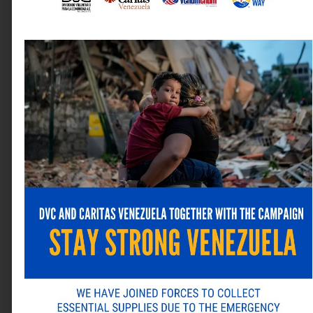
Nombre
*
Correo electrónico
*
Web
Guarda mi nombre, correo electrónico y web en este
navegador para la próxima vez que comente.
ANTERIOR
SIGUIENTE