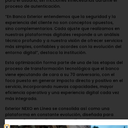
para el usuario, sin fricciones innecesarias durante el
proceso de autenticación.
“En Banco Exterior entendemos que la seguridad y la
experiencia del cliente no son conceptos opuestos,
sino complementarios. Cada ajuste que realizamos en
nuestras plataformas digitales responde a un análisis
técnico profundo y a nuestra visión de ofrecer servicios
más simples, confiables y acordes con la evolución del
entorno digital”, destaca la institución.
Esta optimización forma parte de una de las etapas del
proceso de transformación tecnológica que el banco
viene ejecutando de cara a su 70 aniversario, con el
foco puesto en generar impacto directo y positivo en el
servicio, incorporando nuevas capacidades, mayor
eficiencia operativa y una experiencia digital cada vez
más integrada.
Exterior NEXO en Línea se consolida así como una
plataforma en constante evolución, diseñada para
acompañar a los clientes en su día a día, con
disponibilidad permanente, altos estándares de