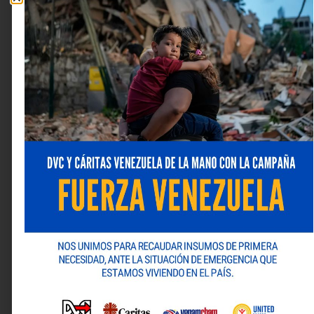
seguridad y una experiencia intuitiva que se adapta a
las nuevas dinámicas de uso.
Con estas acciones, Banco Exterior reafirma su
compromiso con la innovación responsable, la mejora
continua de sus canales digitales y el desarrollo de
soluciones que aporten valor real a sus clientes, hoy y
en el futuro.
Deja una respuesta
Tu dirección de correo electrónico no será publicada.
Los campos obligatorios están marcados con
*
Comentario
*